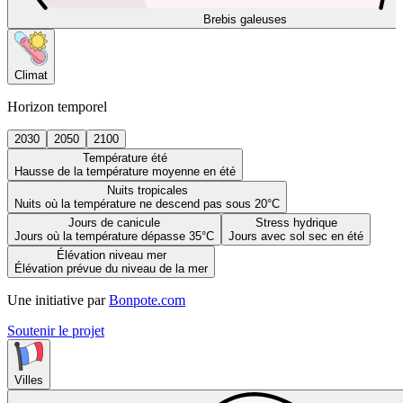
Brebis galeuses
Climat
Horizon temporel
2030
2050
2100
Température été
Hausse de la température moyenne en été
Nuits tropicales
Nuits où la température ne descend pas sous 20°C
Jours de canicule
Stress hydrique
Jours où la température dépasse 35°C
Jours avec sol sec en été
Élévation niveau mer
Élévation prévue du niveau de la mer
Une initiative par
Bonpote.com
Soutenir le projet
Villes