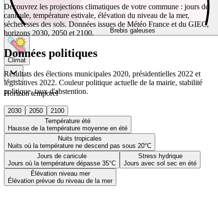
Découvrez les projections climatiques de votre commune : jours de
canicule, température estivale, élévation du niveau de la mer,
sécheresses des sols. Données issues de Météo France et du GIEC,
Brebis galeuses
horizons 2030, 2050 et 2100.
Données politiques
Climat
Résultats des élections municipales 2020, présidentielles 2022 et
législatives 2022. Couleur politique actuelle de la mairie, stabilité
politique, taux d'abstention.
Horizon temporel
2030
2050
2100
Température été
Hausse de la température moyenne en été
Nuits tropicales
Nuits où la température ne descend pas sous 20°C
Jours de canicule
Stress hydrique
Jours où la température dépasse 35°C
Jours avec sol sec en été
Élévation niveau mer
Élévation prévue du niveau de la mer