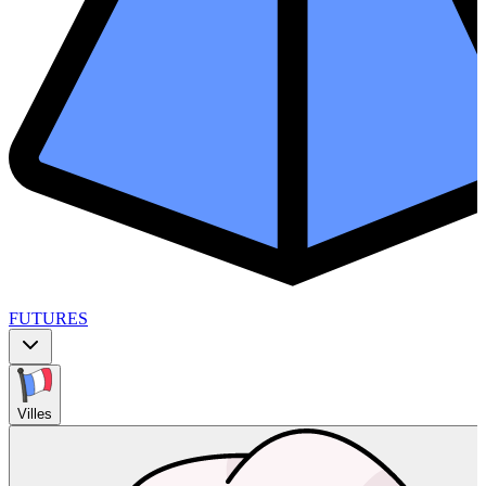
FUTURES
Villes