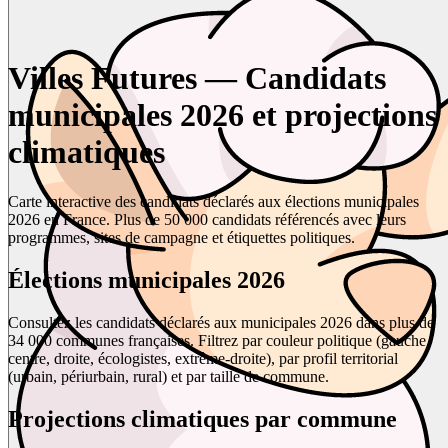
Villes Futures — Candidats
municipales 2026 et projections
climatiques
Carte interactive des candidats déclarés aux élections municipales
2026 en France. Plus de 50 000 candidats référencés avec leurs
programmes, sites de campagne et étiquettes politiques.
Élections municipales 2026
Consultez les candidats déclarés aux municipales 2026 dans plus de
34 000 communes françaises. Filtrez par couleur politique (gauche,
centre, droite, écologistes, extrême-droite), par profil territorial
(urbain, périurbain, rural) et par taille de commune.
Projections climatiques par commune