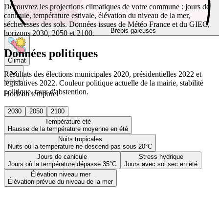
Découvrez les projections climatiques de votre commune : jours de
canicule, température estivale, élévation du niveau de la mer,
sécheresses des sols. Données issues de Météo France et du GIEC,
Brebis galeuses
horizons 2030, 2050 et 2100.
Données politiques
Climat
Résultats des élections municipales 2020, présidentielles 2022 et
législatives 2022. Couleur politique actuelle de la mairie, stabilité
politique, taux d'abstention.
Horizon temporel
2030
2050
2100
Température été
Hausse de la température moyenne en été
Nuits tropicales
Nuits où la température ne descend pas sous 20°C
Jours de canicule
Stress hydrique
Jours où la température dépasse 35°C
Jours avec sol sec en été
Élévation niveau mer
Élévation prévue du niveau de la mer