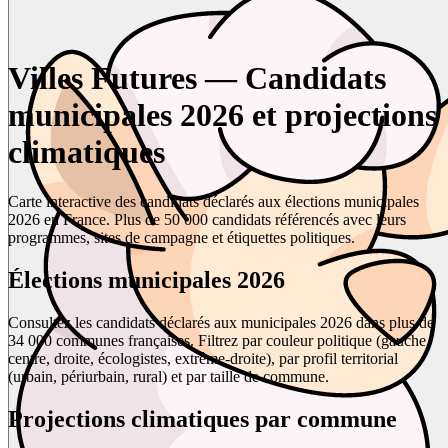
Villes Futures — Candidats
municipales 2026 et projections
climatiques
Carte interactive des candidats déclarés aux élections municipales
2026 en France. Plus de 50 000 candidats référencés avec leurs
programmes, sites de campagne et étiquettes politiques.
Élections municipales 2026
Consultez les candidats déclarés aux municipales 2026 dans plus de
34 000 communes françaises. Filtrez par couleur politique (gauche,
centre, droite, écologistes, extrême-droite), par profil territorial
(urbain, périurbain, rural) et par taille de commune.
Projections climatiques par commune