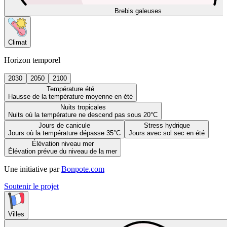
Brebis galeuses
Climat
Horizon temporel
2030
2050
2100
Température été
Hausse de la température moyenne en été
Nuits tropicales
Nuits où la température ne descend pas sous 20°C
Jours de canicule
Stress hydrique
Jours où la température dépasse 35°C
Jours avec sol sec en été
Élévation niveau mer
Élévation prévue du niveau de la mer
Une initiative par
Bonpote.com
Soutenir le projet
Villes