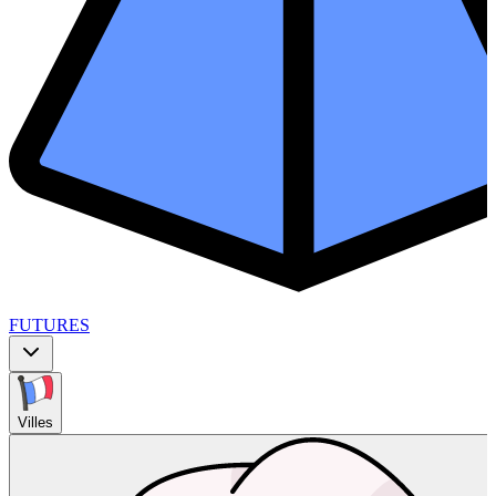
FUTURES
Villes