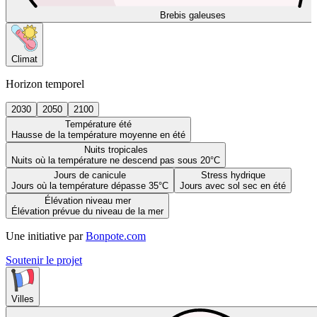
Brebis galeuses
Climat
Horizon temporel
2030
2050
2100
Température été
Hausse de la température moyenne en été
Nuits tropicales
Nuits où la température ne descend pas sous 20°C
Jours de canicule
Stress hydrique
Jours où la température dépasse 35°C
Jours avec sol sec en été
Élévation niveau mer
Élévation prévue du niveau de la mer
Une initiative par
Bonpote.com
Soutenir le projet
Villes