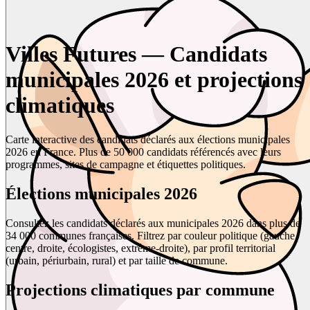
Villes Futures — Candidats
municipales 2026 et projections
climatiques
Carte interactive des candidats déclarés aux élections municipales
2026 en France. Plus de 50 000 candidats référencés avec leurs
programmes, sites de campagne et étiquettes politiques.
Élections municipales 2026
Consultez les candidats déclarés aux municipales 2026 dans plus de
34 000 communes françaises. Filtrez par couleur politique (gauche,
centre, droite, écologistes, extrême-droite), par profil territorial
(urbain, périurbain, rural) et par taille de commune.
Projections climatiques par commune