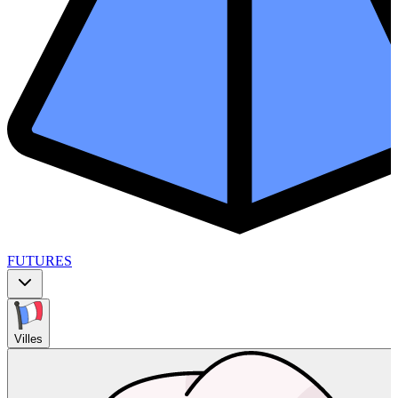
FUTURES
Villes