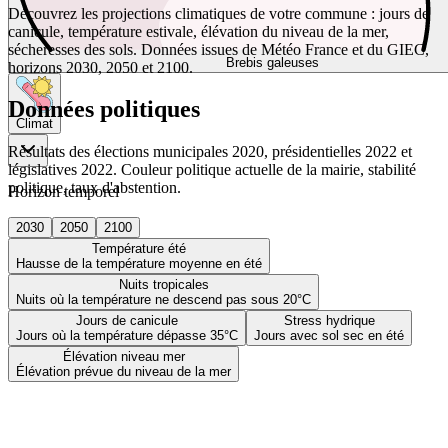
Découvrez les projections climatiques de votre commune : jours de
canicule, température estivale, élévation du niveau de la mer,
sécheresses des sols. Données issues de Météo France et du GIEC,
Brebis galeuses
horizons 2030, 2050 et 2100.
Données politiques
Climat
Résultats des élections municipales 2020, présidentielles 2022 et
législatives 2022. Couleur politique actuelle de la mairie, stabilité
politique, taux d'abstention.
Horizon temporel
2030
2050
2100
Température été
Hausse de la température moyenne en été
Nuits tropicales
Nuits où la température ne descend pas sous 20°C
Jours de canicule
Stress hydrique
Jours où la température dépasse 35°C
Jours avec sol sec en été
Élévation niveau mer
Élévation prévue du niveau de la mer