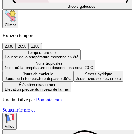
Brebis galeuses
Climat
Horizon temporel
2030
2050
2100
Température été
Hausse de la température moyenne en été
Nuits tropicales
Nuits où la température ne descend pas sous 20°C
Jours de canicule
Stress hydrique
Jours où la température dépasse 35°C
Jours avec sol sec en été
Élévation niveau mer
Élévation prévue du niveau de la mer
Une initiative par
Bonpote.com
Soutenir le projet
Villes