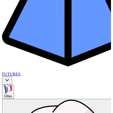
FUTURES
Villes