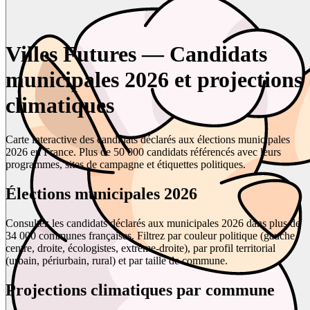
Villes Futures — Candidats
municipales 2026 et projections
climatiques
Carte interactive des candidats déclarés aux élections municipales
2026 en France. Plus de 50 000 candidats référencés avec leurs
programmes, sites de campagne et étiquettes politiques.
Élections municipales 2026
Consultez les candidats déclarés aux municipales 2026 dans plus de
34 000 communes françaises. Filtrez par couleur politique (gauche,
centre, droite, écologistes, extrême-droite), par profil territorial
(urbain, périurbain, rural) et par taille de commune.
Projections climatiques par commune