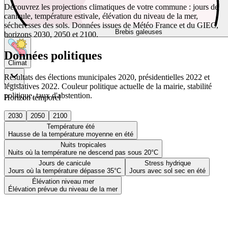
Découvrez les projections climatiques de votre commune : jours de
canicule, température estivale, élévation du niveau de la mer,
sécheresses des sols. Données issues de Météo France et du GIEC,
Brebis galeuses
horizons 2030, 2050 et 2100.
Données politiques
Climat
Résultats des élections municipales 2020, présidentielles 2022 et
législatives 2022. Couleur politique actuelle de la mairie, stabilité
politique, taux d'abstention.
Horizon temporel
2030
2050
2100
Température été
Hausse de la température moyenne en été
Nuits tropicales
Nuits où la température ne descend pas sous 20°C
Jours de canicule
Stress hydrique
Jours où la température dépasse 35°C
Jours avec sol sec en été
Élévation niveau mer
Élévation prévue du niveau de la mer