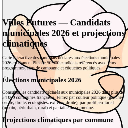
Villes Futures — Candidats
municipales 2026 et projections
climatiques
Carte interactive des candidats déclarés aux élections municipales
2026 en France. Plus de 50 000 candidats référencés avec leurs
programmes, sites de campagne et étiquettes politiques.
Élections municipales 2026
Consultez les candidats déclarés aux municipales 2026 dans plus de
34 000 communes françaises. Filtrez par couleur politique (gauche,
centre, droite, écologistes, extrême-droite), par profil territorial
(urbain, périurbain, rural) et par taille de commune.
Projections climatiques par commune