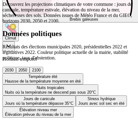
Découvrez les projections climatiques de votre commune : jours de
canicule, température estivale, élévation du niveau de la mer,
sécheresses des sols. Données issues de Météo France et du GIEC,
Brebis galeuses
horizons 2030, 2050 et 2100.
Données politiques
Climat
Résultats des élections municipales 2020, présidentielles 2022 et
législatives 2022. Couleur politique actuelle de la mairie, stabilité
politique, taux d'abstention.
Horizon temporel
2030
2050
2100
Température été
Hausse de la température moyenne en été
Nuits tropicales
Nuits où la température ne descend pas sous 20°C
Jours de canicule
Stress hydrique
Jours où la température dépasse 35°C
Jours avec sol sec en été
Élévation niveau mer
Élévation prévue du niveau de la mer