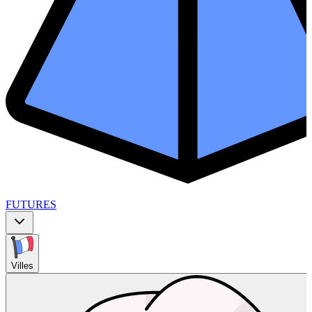
FUTURES
Villes