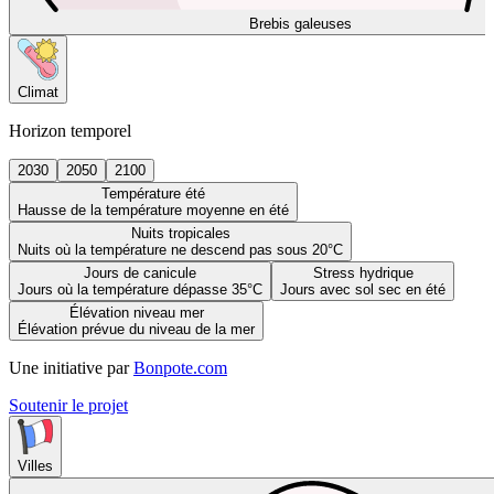
Brebis galeuses
Climat
Horizon temporel
2030
2050
2100
Température été
Hausse de la température moyenne en été
Nuits tropicales
Nuits où la température ne descend pas sous 20°C
Jours de canicule
Stress hydrique
Jours où la température dépasse 35°C
Jours avec sol sec en été
Élévation niveau mer
Élévation prévue du niveau de la mer
Une initiative par
Bonpote.com
Soutenir le projet
Villes