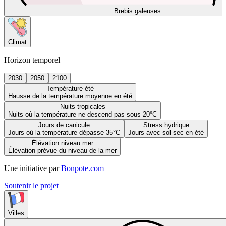
Brebis galeuses
Climat
Horizon temporel
2030
2050
2100
Température été
Hausse de la température moyenne en été
Nuits tropicales
Nuits où la température ne descend pas sous 20°C
Jours de canicule
Stress hydrique
Jours où la température dépasse 35°C
Jours avec sol sec en été
Élévation niveau mer
Élévation prévue du niveau de la mer
Une initiative par
Bonpote.com
Soutenir le projet
Villes