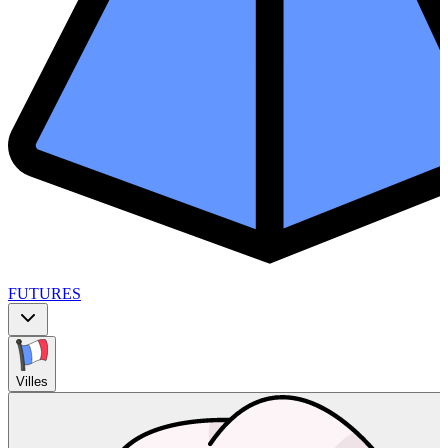
FUTURES
Villes