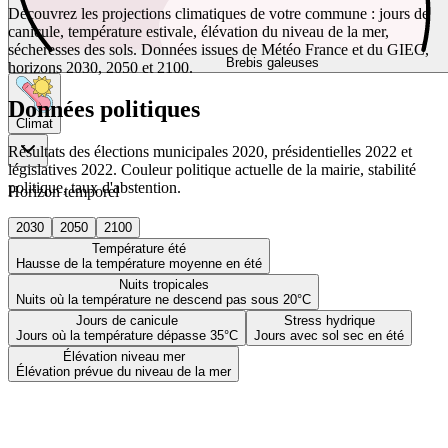
Découvrez les projections climatiques de votre commune : jours de
canicule, température estivale, élévation du niveau de la mer,
sécheresses des sols. Données issues de Météo France et du GIEC,
Brebis galeuses
horizons 2030, 2050 et 2100.
Données politiques
Climat
Résultats des élections municipales 2020, présidentielles 2022 et
législatives 2022. Couleur politique actuelle de la mairie, stabilité
politique, taux d'abstention.
Horizon temporel
2030
2050
2100
Température été
Hausse de la température moyenne en été
Nuits tropicales
Nuits où la température ne descend pas sous 20°C
Jours de canicule
Stress hydrique
Jours où la température dépasse 35°C
Jours avec sol sec en été
Élévation niveau mer
Élévation prévue du niveau de la mer