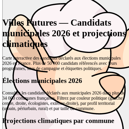
Villes Futures — Candidats
municipales 2026 et projections
climatiques
Carte interactive des candidats déclarés aux élections municipales
2026 en France. Plus de 50 000 candidats référencés avec leurs
programmes, sites de campagne et étiquettes politiques.
Élections municipales 2026
Consultez les candidats déclarés aux municipales 2026 dans plus de
34 000 communes françaises. Filtrez par couleur politique (gauche,
centre, droite, écologistes, extrême-droite), par profil territorial
(urbain, périurbain, rural) et par taille de commune.
Projections climatiques par commune