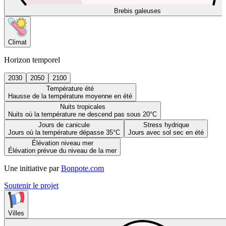
Brebis galeuses
Climat
Horizon temporel
2030
2050
2100
Température été
Hausse de la température moyenne en été
Nuits tropicales
Nuits où la température ne descend pas sous 20°C
Jours de canicule
Stress hydrique
Jours où la température dépasse 35°C
Jours avec sol sec en été
Élévation niveau mer
Élévation prévue du niveau de la mer
Une initiative par
Bonpote.com
Soutenir le projet
Villes