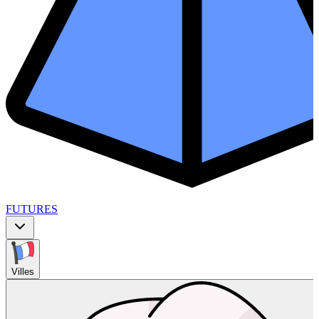
FUTURES
Villes