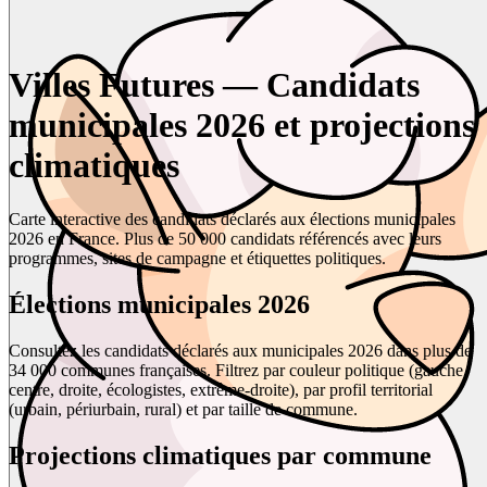
Villes Futures — Candidats
municipales 2026 et projections
climatiques
Carte interactive des candidats déclarés aux élections municipales
2026 en France. Plus de 50 000 candidats référencés avec leurs
programmes, sites de campagne et étiquettes politiques.
Élections municipales 2026
Consultez les candidats déclarés aux municipales 2026 dans plus de
34 000 communes françaises. Filtrez par couleur politique (gauche,
centre, droite, écologistes, extrême-droite), par profil territorial
(urbain, périurbain, rural) et par taille de commune.
Projections climatiques par commune