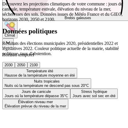
Découvrez les projections climatiques de votre commune : jours de
canicule, température estivale, élévation du niveau de la mer,
sécheresses des sols. Données issues de Météo France et du GIEC,
Brebis galeuses
horizons 2030, 2050 et 2100.
Données politiques
Climat
Résultats des élections municipales 2020, présidentielles 2022 et
législatives 2022. Couleur politique actuelle de la mairie, stabilité
politique, taux d'abstention.
Horizon temporel
2030
2050
2100
Température été
Hausse de la température moyenne en été
Nuits tropicales
Nuits où la température ne descend pas sous 20°C
Jours de canicule
Stress hydrique
Jours où la température dépasse 35°C
Jours avec sol sec en été
Élévation niveau mer
Élévation prévue du niveau de la mer