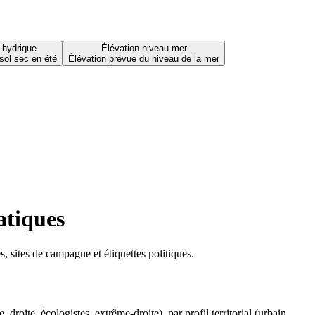
 hydrique
Élévation niveau mer
sol sec en été
Élévation prévue du niveau de la mer
atiques
 sites de campagne et étiquettes politiques.
oite, écologistes, extrême-droite), par profil territorial (urbain,