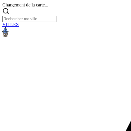
Chargement de la carte...
VILLES