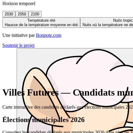
Horizon temporel
2030
2050
2100
Température été
Nuits tropic
Hausse de la température moyenne en été
Nuits où la température ne 
Une initiative par
Bonpote.com
Soutenir le projet
Villes Futures — Candidats muni
Carte interactive des candidats déclarés aux élections municipales 20
Élections municipales 2026
Consultez les candidats déclarés aux municipales 2026 dans plus de 34 0