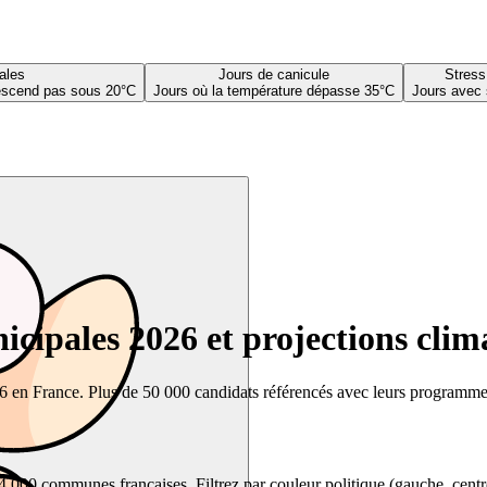
ales
Jours de canicule
Stress
descend pas sous 20°C
Jours où la température dépasse 35°C
Jours avec 
cipales 2026 et projections clim
26 en France. Plus de 50 000 candidats référencés avec leurs programmes,
00 communes françaises. Filtrez par couleur politique (gauche, centre, dr