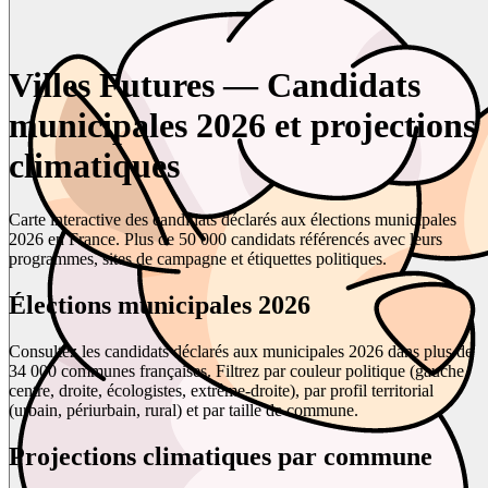
Villes Futures — Candidats
municipales 2026 et projections
climatiques
Carte interactive des candidats déclarés aux élections municipales
2026 en France. Plus de 50 000 candidats référencés avec leurs
programmes, sites de campagne et étiquettes politiques.
Élections municipales 2026
Consultez les candidats déclarés aux municipales 2026 dans plus de
34 000 communes françaises. Filtrez par couleur politique (gauche,
centre, droite, écologistes, extrême-droite), par profil territorial
(urbain, périurbain, rural) et par taille de commune.
Projections climatiques par commune