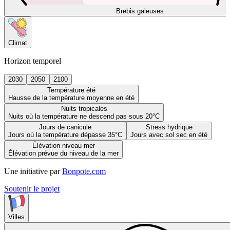
Brebis galeuses
Climat
Horizon temporel
2030
2050
2100
Température été
Hausse de la température moyenne en été
Nuits tropicales
Nuits où la température ne descend pas sous 20°C
Jours de canicule
Stress hydrique
Jours où la température dépasse 35°C
Jours avec sol sec en été
Élévation niveau mer
Élévation prévue du niveau de la mer
Une initiative par
Bonpote.com
Soutenir le projet
Villes