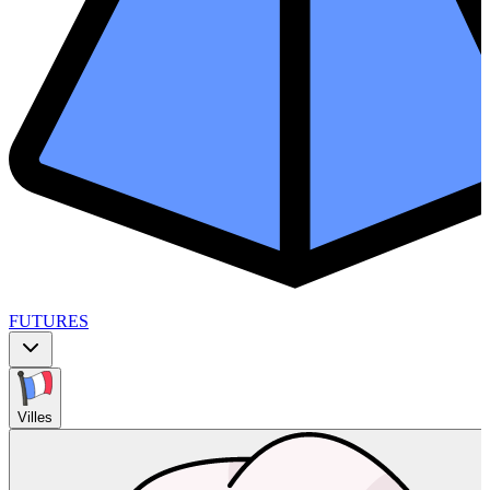
FUTURES
Villes