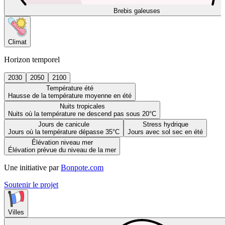
Brebis galeuses
Climat
Horizon temporel
2030
2050
2100
Température été
Hausse de la température moyenne en été
Nuits tropicales
Nuits où la température ne descend pas sous 20°C
Jours de canicule
Stress hydrique
Jours où la température dépasse 35°C
Jours avec sol sec en été
Élévation niveau mer
Élévation prévue du niveau de la mer
Une initiative par
Bonpote.com
Soutenir le projet
Villes