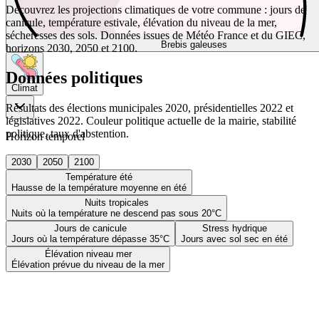
Découvrez les projections climatiques de votre commune : jours de
canicule, température estivale, élévation du niveau de la mer,
sécheresses des sols. Données issues de Météo France et du GIEC,
Brebis galeuses
horizons 2030, 2050 et 2100.
Données politiques
Climat
Résultats des élections municipales 2020, présidentielles 2022 et
législatives 2022. Couleur politique actuelle de la mairie, stabilité
politique, taux d'abstention.
Horizon temporel
2030
2050
2100
Température été
Hausse de la température moyenne en été
Nuits tropicales
Nuits où la température ne descend pas sous 20°C
Jours de canicule
Stress hydrique
Jours où la température dépasse 35°C
Jours avec sol sec en été
Élévation niveau mer
Élévation prévue du niveau de la mer