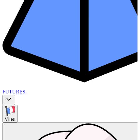
FUTURES
Villes