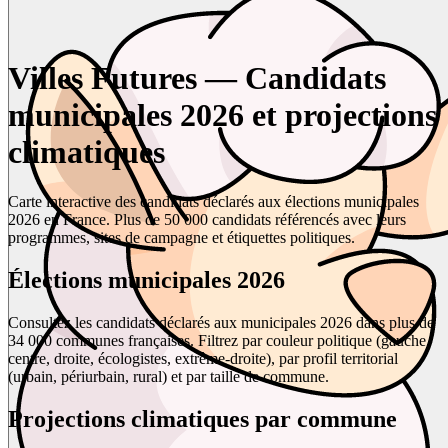
Villes Futures — Candidats
municipales 2026 et projections
climatiques
Carte interactive des candidats déclarés aux élections municipales
2026 en France. Plus de 50 000 candidats référencés avec leurs
programmes, sites de campagne et étiquettes politiques.
Élections municipales 2026
Consultez les candidats déclarés aux municipales 2026 dans plus de
34 000 communes françaises. Filtrez par couleur politique (gauche,
centre, droite, écologistes, extrême-droite), par profil territorial
(urbain, périurbain, rural) et par taille de commune.
Projections climatiques par commune