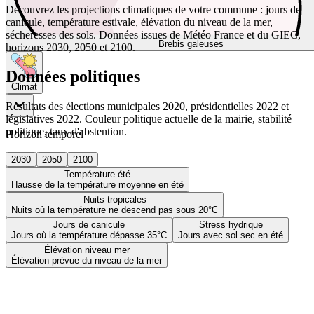
Découvrez les projections climatiques de votre commune : jours de
canicule, température estivale, élévation du niveau de la mer,
sécheresses des sols. Données issues de Météo France et du GIEC,
Brebis galeuses
horizons 2030, 2050 et 2100.
Données politiques
Climat
Résultats des élections municipales 2020, présidentielles 2022 et
législatives 2022. Couleur politique actuelle de la mairie, stabilité
politique, taux d'abstention.
Horizon temporel
2030
2050
2100
Température été
Hausse de la température moyenne en été
Nuits tropicales
Nuits où la température ne descend pas sous 20°C
Jours de canicule
Stress hydrique
Jours où la température dépasse 35°C
Jours avec sol sec en été
Élévation niveau mer
Élévation prévue du niveau de la mer