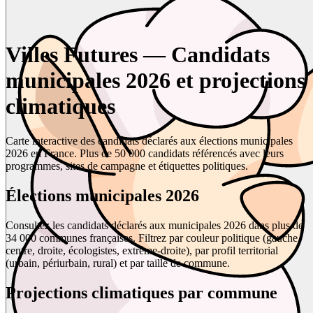
Villes Futures — Candidats
municipales 2026 et projections
climatiques
Carte interactive des candidats déclarés aux élections municipales
2026 en France. Plus de 50 000 candidats référencés avec leurs
programmes, sites de campagne et étiquettes politiques.
Élections municipales 2026
Consultez les candidats déclarés aux municipales 2026 dans plus de
34 000 communes françaises. Filtrez par couleur politique (gauche,
centre, droite, écologistes, extrême-droite), par profil territorial
(urbain, périurbain, rural) et par taille de commune.
Projections climatiques par commune