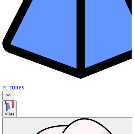
FUTURES
Villes