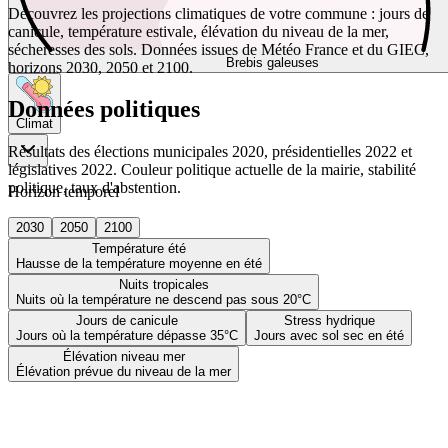
Découvrez les projections climatiques de votre commune : jours de
canicule, température estivale, élévation du niveau de la mer,
sécheresses des sols. Données issues de Météo France et du GIEC,
Brebis galeuses
horizons 2030, 2050 et 2100.
Données politiques
Climat
Résultats des élections municipales 2020, présidentielles 2022 et
législatives 2022. Couleur politique actuelle de la mairie, stabilité
politique, taux d'abstention.
Horizon temporel
2030
2050
2100
Température été
Hausse de la température moyenne en été
Nuits tropicales
Nuits où la température ne descend pas sous 20°C
Jours de canicule
Stress hydrique
Jours où la température dépasse 35°C
Jours avec sol sec en été
Élévation niveau mer
Élévation prévue du niveau de la mer