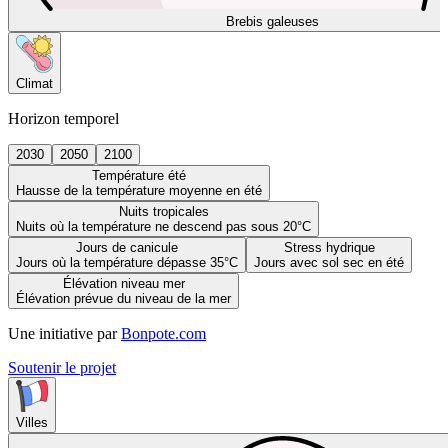
Brebis galeuses
Climat
Horizon temporel
2030
2050
2100
Température été
Hausse de la température moyenne en été
Nuits tropicales
Nuits où la température ne descend pas sous 20°C
Jours de canicule
Stress hydrique
Jours où la température dépasse 35°C
Jours avec sol sec en été
Élévation niveau mer
Élévation prévue du niveau de la mer
Une initiative par
Bonpote.com
Soutenir le projet
Villes