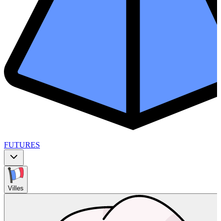
FUTURES
Villes