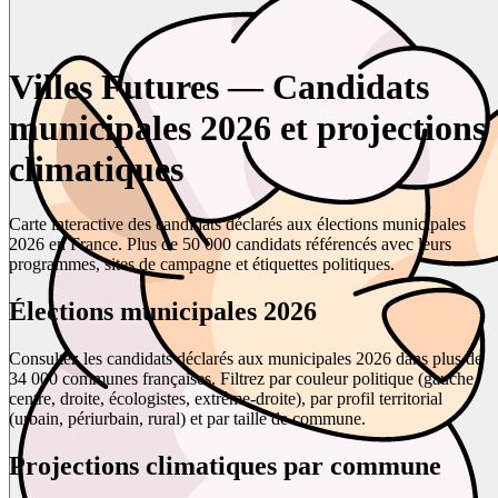
Villes Futures — Candidats
municipales 2026 et projections
climatiques
Carte interactive des candidats déclarés aux élections municipales
2026 en France. Plus de 50 000 candidats référencés avec leurs
programmes, sites de campagne et étiquettes politiques.
Élections municipales 2026
Consultez les candidats déclarés aux municipales 2026 dans plus de
34 000 communes françaises. Filtrez par couleur politique (gauche,
centre, droite, écologistes, extrême-droite), par profil territorial
(urbain, périurbain, rural) et par taille de commune.
Projections climatiques par commune