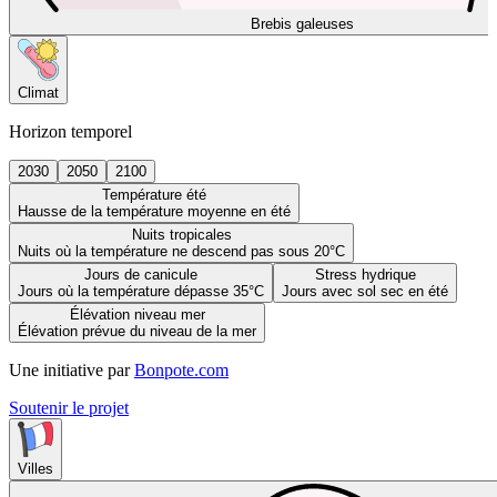
Brebis galeuses
Climat
Horizon temporel
2030
2050
2100
Température été
Hausse de la température moyenne en été
Nuits tropicales
Nuits où la température ne descend pas sous 20°C
Jours de canicule
Stress hydrique
Jours où la température dépasse 35°C
Jours avec sol sec en été
Élévation niveau mer
Élévation prévue du niveau de la mer
Une initiative par
Bonpote.com
Soutenir le projet
Villes