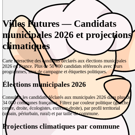
Villes Futures — Candidats
municipales 2026 et projections
climatiques
Carte interactive des candidats déclarés aux élections municipales
2026 en France. Plus de 50 000 candidats référencés avec leurs
programmes, sites de campagne et étiquettes politiques.
Élections municipales 2026
Consultez les candidats déclarés aux municipales 2026 dans plus de
34 000 communes françaises. Filtrez par couleur politique (gauche,
centre, droite, écologistes, extrême-droite), par profil territorial
(urbain, périurbain, rural) et par taille de commune.
Projections climatiques par commune