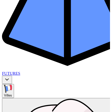
FUTURES
Villes