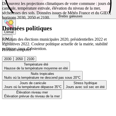
Découvrez les projections climatiques de votre commune : jours de
canicule, température estivale, élévation du niveau de la mer,
sécheresses des sols. Données issues de Météo France et du GIEC,
Brebis galeuses
horizons 2030, 2050 et 2100.
Données politiques
Climat
Résultats des élections municipales 2020, présidentielles 2022 et
législatives 2022. Couleur politique actuelle de la mairie, stabilité
politique, taux d'abstention.
Horizon temporel
2030
2050
2100
Température été
Hausse de la température moyenne en été
Nuits tropicales
Nuits où la température ne descend pas sous 20°C
Jours de canicule
Stress hydrique
Jours où la température dépasse 35°C
Jours avec sol sec en été
Élévation niveau mer
Élévation prévue du niveau de la mer