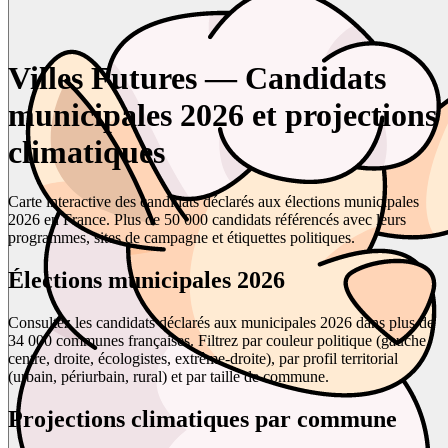
Villes Futures — Candidats
municipales 2026 et projections
climatiques
Carte interactive des candidats déclarés aux élections municipales
2026 en France. Plus de 50 000 candidats référencés avec leurs
programmes, sites de campagne et étiquettes politiques.
Élections municipales 2026
Consultez les candidats déclarés aux municipales 2026 dans plus de
34 000 communes françaises. Filtrez par couleur politique (gauche,
centre, droite, écologistes, extrême-droite), par profil territorial
(urbain, périurbain, rural) et par taille de commune.
Projections climatiques par commune