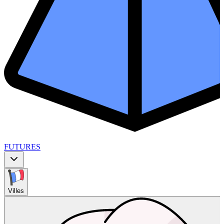
FUTURES
Villes