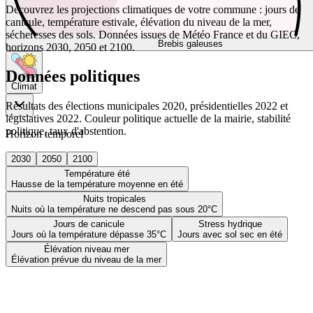
Découvrez les projections climatiques de votre commune : jours de
canicule, température estivale, élévation du niveau de la mer,
sécheresses des sols. Données issues de Météo France et du GIEC,
Brebis galeuses
horizons 2030, 2050 et 2100.
Données politiques
Climat
Résultats des élections municipales 2020, présidentielles 2022 et
législatives 2022. Couleur politique actuelle de la mairie, stabilité
politique, taux d'abstention.
Horizon temporel
2030
2050
2100
Température été
Hausse de la température moyenne en été
Nuits tropicales
Nuits où la température ne descend pas sous 20°C
Jours de canicule
Stress hydrique
Jours où la température dépasse 35°C
Jours avec sol sec en été
Élévation niveau mer
Élévation prévue du niveau de la mer