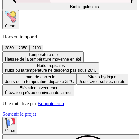
Brebis galeuses
Climat
Horizon temporel
2030
2050
2100
Température été
Hausse de la température moyenne en été
Nuits tropicales
Nuits où la température ne descend pas sous 20°C
Jours de canicule
Stress hydrique
Jours où la température dépasse 35°C
Jours avec sol sec en été
Élévation niveau mer
Élévation prévue du niveau de la mer
Une initiative par
Bonpote.com
Soutenir le projet
Villes