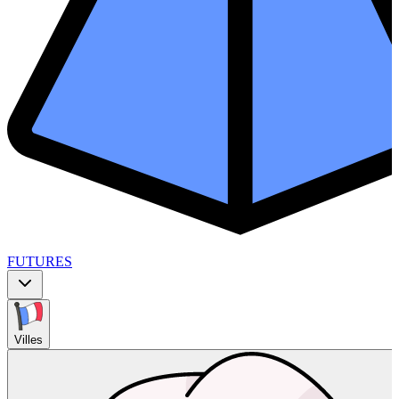
FUTURES
Villes