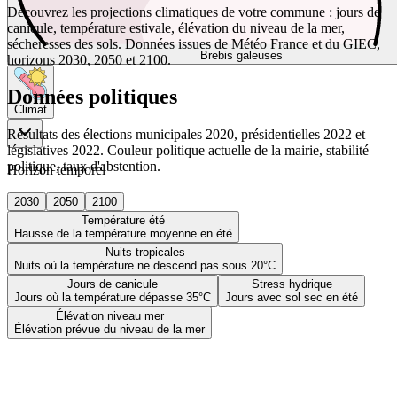
Découvrez les projections climatiques de votre commune : jours de
canicule, température estivale, élévation du niveau de la mer,
sécheresses des sols. Données issues de Météo France et du GIEC,
Brebis galeuses
horizons 2030, 2050 et 2100.
Données politiques
Climat
Résultats des élections municipales 2020, présidentielles 2022 et
législatives 2022. Couleur politique actuelle de la mairie, stabilité
politique, taux d'abstention.
Horizon temporel
2030
2050
2100
Température été
Hausse de la température moyenne en été
Nuits tropicales
Nuits où la température ne descend pas sous 20°C
Jours de canicule
Stress hydrique
Jours où la température dépasse 35°C
Jours avec sol sec en été
Élévation niveau mer
Élévation prévue du niveau de la mer