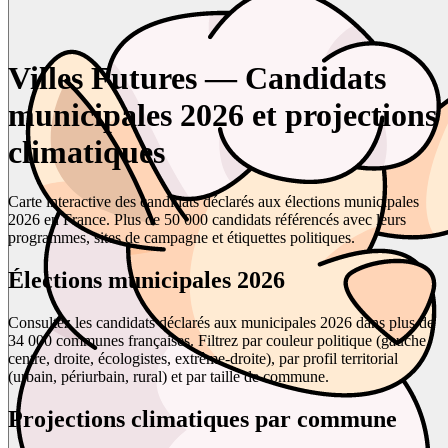
Villes Futures — Candidats
municipales 2026 et projections
climatiques
Carte interactive des candidats déclarés aux élections municipales
2026 en France. Plus de 50 000 candidats référencés avec leurs
programmes, sites de campagne et étiquettes politiques.
Élections municipales 2026
Consultez les candidats déclarés aux municipales 2026 dans plus de
34 000 communes françaises. Filtrez par couleur politique (gauche,
centre, droite, écologistes, extrême-droite), par profil territorial
(urbain, périurbain, rural) et par taille de commune.
Projections climatiques par commune