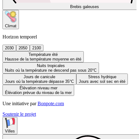
Brebis galeuses
Climat
Horizon temporel
2030
2050
2100
Température été
Hausse de la température moyenne en été
Nuits tropicales
Nuits où la température ne descend pas sous 20°C
Jours de canicule
Stress hydrique
Jours où la température dépasse 35°C
Jours avec sol sec en été
Élévation niveau mer
Élévation prévue du niveau de la mer
Une initiative par
Bonpote.com
Soutenir le projet
Villes