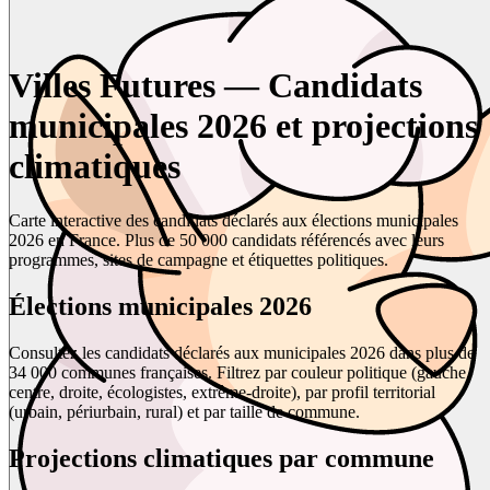
Villes Futures — Candidats
municipales 2026 et projections
climatiques
Carte interactive des candidats déclarés aux élections municipales
2026 en France. Plus de 50 000 candidats référencés avec leurs
programmes, sites de campagne et étiquettes politiques.
Élections municipales 2026
Consultez les candidats déclarés aux municipales 2026 dans plus de
34 000 communes françaises. Filtrez par couleur politique (gauche,
centre, droite, écologistes, extrême-droite), par profil territorial
(urbain, périurbain, rural) et par taille de commune.
Projections climatiques par commune