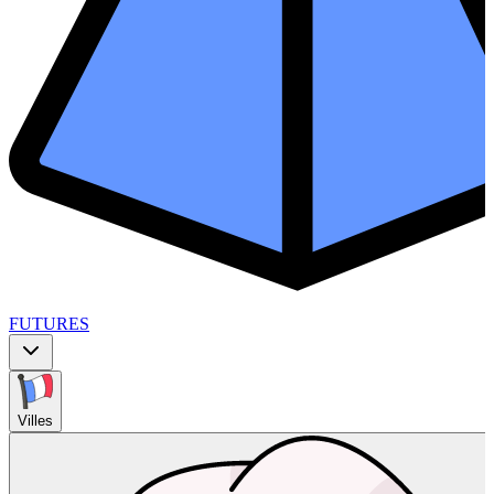
FUTURES
Villes