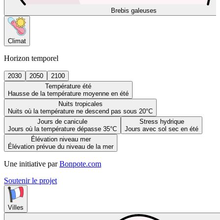
Brebis galeuses
Climat
Horizon temporel
2030
2050
2100
Température été
Hausse de la température moyenne en été
Nuits tropicales
Nuits où la température ne descend pas sous 20°C
Jours de canicule
Stress hydrique
Jours où la température dépasse 35°C
Jours avec sol sec en été
Élévation niveau mer
Élévation prévue du niveau de la mer
Une initiative par
Bonpote.com
Soutenir le projet
Villes