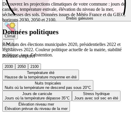
Découvrez les projections climatiques de votre commune : jours de
canicule, température estivale, élévation du niveau de la mer,
sécheresses des sols. Données issues de Météo France et du GIEC,
Brebis galeuses
horizons 2030, 2050 et 2100.
Données politiques
Climat
Résultats des élections municipales 2020, présidentielles 2022 et
législatives 2022. Couleur politique actuelle de la mairie, stabilité
politique, taux d'abstention.
Horizon temporel
2030
2050
2100
Température été
Hausse de la température moyenne en été
Nuits tropicales
Nuits où la température ne descend pas sous 20°C
Jours de canicule
Stress hydrique
Jours où la température dépasse 35°C
Jours avec sol sec en été
Élévation niveau mer
Élévation prévue du niveau de la mer