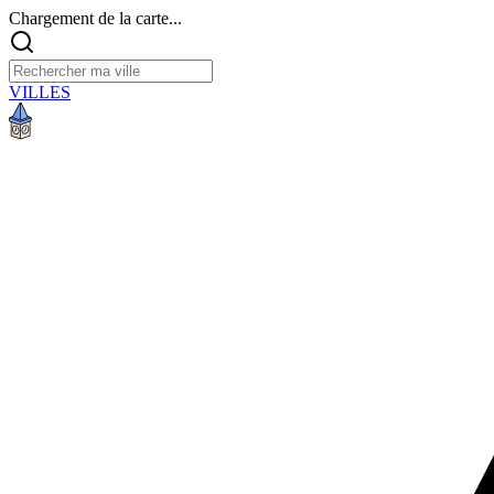
Chargement de la carte...
VILLES