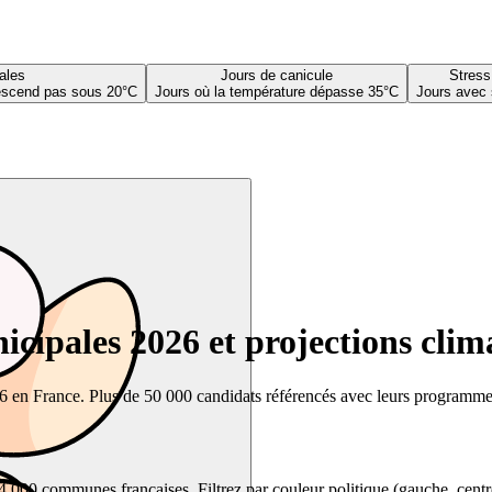
ales
Jours de canicule
Stress
descend pas sous 20°C
Jours où la température dépasse 35°C
Jours avec 
cipales 2026 et projections clim
26 en France. Plus de 50 000 candidats référencés avec leurs programmes,
00 communes françaises. Filtrez par couleur politique (gauche, centre, dr