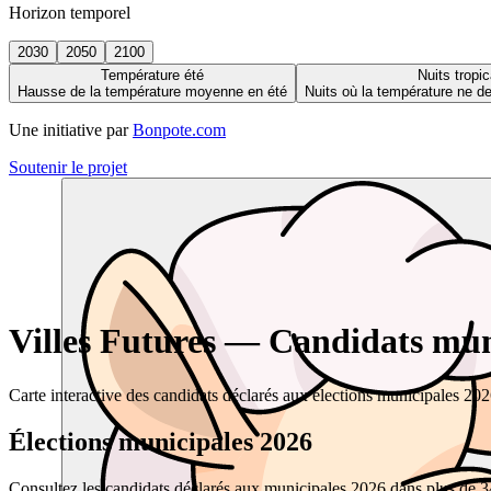
Horizon temporel
2030
2050
2100
Température été
Nuits tropic
Hausse de la température moyenne en été
Nuits où la température ne 
Une initiative par
Bonpote.com
Soutenir le projet
Villes Futures — Candidats muni
Carte interactive des candidats déclarés aux élections municipales 20
Élections municipales 2026
Consultez les candidats déclarés aux municipales 2026 dans plus de 34 0