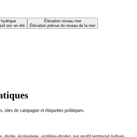
 hydrique
Élévation niveau mer
sol sec en été
Élévation prévue du niveau de la mer
atiques
 sites de campagne et étiquettes politiques.
oite, écologistes, extrême-droite), par profil territorial (urbain,