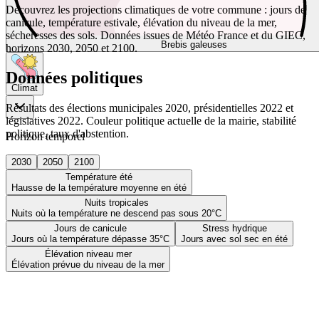
Découvrez les projections climatiques de votre commune : jours de
canicule, température estivale, élévation du niveau de la mer,
sécheresses des sols. Données issues de Météo France et du GIEC,
Brebis galeuses
horizons 2030, 2050 et 2100.
Données politiques
Climat
Résultats des élections municipales 2020, présidentielles 2022 et
législatives 2022. Couleur politique actuelle de la mairie, stabilité
politique, taux d'abstention.
Horizon temporel
2030
2050
2100
Température été
Hausse de la température moyenne en été
Nuits tropicales
Nuits où la température ne descend pas sous 20°C
Jours de canicule
Stress hydrique
Jours où la température dépasse 35°C
Jours avec sol sec en été
Élévation niveau mer
Élévation prévue du niveau de la mer