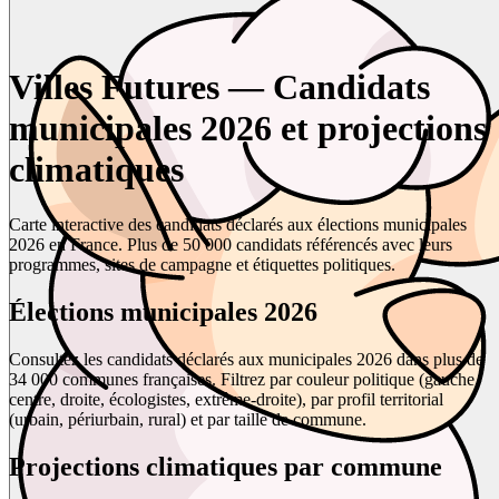
Villes Futures — Candidats
municipales 2026 et projections
climatiques
Carte interactive des candidats déclarés aux élections municipales
2026 en France. Plus de 50 000 candidats référencés avec leurs
programmes, sites de campagne et étiquettes politiques.
Élections municipales 2026
Consultez les candidats déclarés aux municipales 2026 dans plus de
34 000 communes françaises. Filtrez par couleur politique (gauche,
centre, droite, écologistes, extrême-droite), par profil territorial
(urbain, périurbain, rural) et par taille de commune.
Projections climatiques par commune