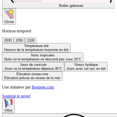
Brebis galeuses
Climat
Horizon temporel
2030
2050
2100
Température été
Hausse de la température moyenne en été
Nuits tropicales
Nuits où la température ne descend pas sous 20°C
Jours de canicule
Stress hydrique
Jours où la température dépasse 35°C
Jours avec sol sec en été
Élévation niveau mer
Élévation prévue du niveau de la mer
Une initiative par
Bonpote.com
Soutenir le projet
Villes