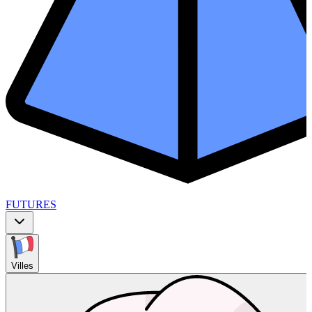
FUTURES
Villes