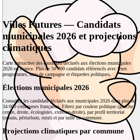
Villes Futures — Candidats
municipales 2026 et projections
climatiques
Carte interactive des candidats déclarés aux élections municipales
2026 en France. Plus de 50 000 candidats référencés avec leurs
programmes, sites de campagne et étiquettes politiques.
Élections municipales 2026
Consultez les candidats déclarés aux municipales 2026 dans plus de
34 000 communes françaises. Filtrez par couleur politique (gauche,
centre, droite, écologistes, extrême-droite), par profil territorial
(urbain, périurbain, rural) et par taille de commune.
Projections climatiques par commune