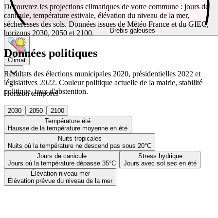
Découvrez les projections climatiques de votre commune : jours de
canicule, température estivale, élévation du niveau de la mer,
sécheresses des sols. Données issues de Météo France et du GIEC,
Brebis galeuses
horizons 2030, 2050 et 2100.
Données politiques
Climat
Résultats des élections municipales 2020, présidentielles 2022 et
législatives 2022. Couleur politique actuelle de la mairie, stabilité
politique, taux d'abstention.
Horizon temporel
2030
2050
2100
Température été
Hausse de la température moyenne en été
Nuits tropicales
Nuits où la température ne descend pas sous 20°C
Jours de canicule
Stress hydrique
Jours où la température dépasse 35°C
Jours avec sol sec en été
Élévation niveau mer
Élévation prévue du niveau de la mer