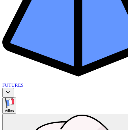
FUTURES
Villes