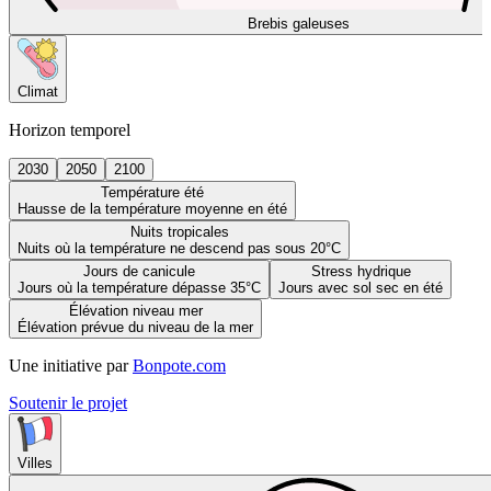
Brebis galeuses
Climat
Horizon temporel
2030
2050
2100
Température été
Hausse de la température moyenne en été
Nuits tropicales
Nuits où la température ne descend pas sous 20°C
Jours de canicule
Stress hydrique
Jours où la température dépasse 35°C
Jours avec sol sec en été
Élévation niveau mer
Élévation prévue du niveau de la mer
Une initiative par
Bonpote.com
Soutenir le projet
Villes