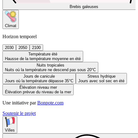
Brebis galeuses
Climat
Horizon temporel
2030
2050
2100
Température été
Hausse de la température moyenne en été
Nuits tropicales
Nuits où la température ne descend pas sous 20°C
Jours de canicule
Stress hydrique
Jours où la température dépasse 35°C
Jours avec sol sec en été
Élévation niveau mer
Élévation prévue du niveau de la mer
Une initiative par
Bonpote.com
Soutenir le projet
Villes