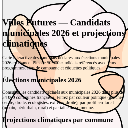
Villes Futures — Candidats
municipales 2026 et projections
climatiques
Carte interactive des candidats déclarés aux élections municipales
2026 en France. Plus de 50 000 candidats référencés avec leurs
programmes, sites de campagne et étiquettes politiques.
Élections municipales 2026
Consultez les candidats déclarés aux municipales 2026 dans plus de
34 000 communes françaises. Filtrez par couleur politique (gauche,
centre, droite, écologistes, extrême-droite), par profil territorial
(urbain, périurbain, rural) et par taille de commune.
Projections climatiques par commune