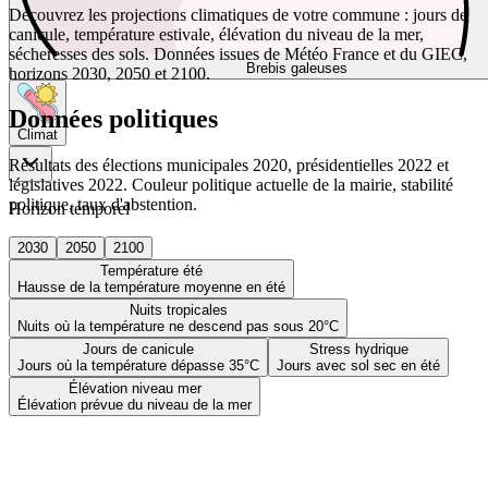
Découvrez les projections climatiques de votre commune : jours de
canicule, température estivale, élévation du niveau de la mer,
sécheresses des sols. Données issues de Météo France et du GIEC,
Brebis galeuses
horizons 2030, 2050 et 2100.
Données politiques
Climat
Résultats des élections municipales 2020, présidentielles 2022 et
législatives 2022. Couleur politique actuelle de la mairie, stabilité
politique, taux d'abstention.
Horizon temporel
2030
2050
2100
Température été
Hausse de la température moyenne en été
Nuits tropicales
Nuits où la température ne descend pas sous 20°C
Jours de canicule
Stress hydrique
Jours où la température dépasse 35°C
Jours avec sol sec en été
Élévation niveau mer
Élévation prévue du niveau de la mer