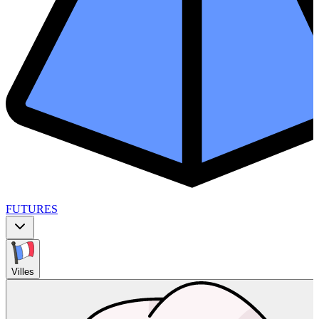
FUTURES
Villes