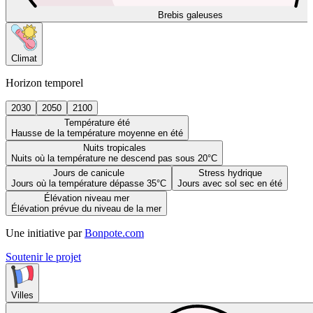
Brebis galeuses
Climat
Horizon temporel
2030
2050
2100
Température été
Hausse de la température moyenne en été
Nuits tropicales
Nuits où la température ne descend pas sous 20°C
Jours de canicule
Stress hydrique
Jours où la température dépasse 35°C
Jours avec sol sec en été
Élévation niveau mer
Élévation prévue du niveau de la mer
Une initiative par
Bonpote.com
Soutenir le projet
Villes