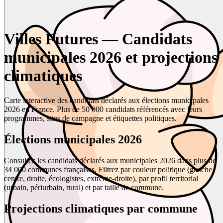
Villes Futures — Candidats
municipales 2026 et projections
climatiques
Carte interactive des candidats déclarés aux élections municipales
2026 en France. Plus de 50 000 candidats référencés avec leurs
programmes, sites de campagne et étiquettes politiques.
Élections municipales 2026
Consultez les candidats déclarés aux municipales 2026 dans plus de
34 000 communes françaises. Filtrez par couleur politique (gauche,
centre, droite, écologistes, extrême-droite), par profil territorial
(urbain, périurbain, rural) et par taille de commune.
Projections climatiques par commune