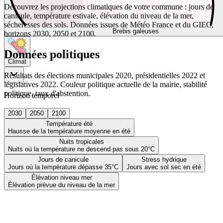
Découvrez les projections climatiques de votre commune : jours de
canicule, température estivale, élévation du niveau de la mer,
sécheresses des sols. Données issues de Météo France et du GIEC,
Brebis galeuses
horizons 2030, 2050 et 2100.
Données politiques
Climat
Résultats des élections municipales 2020, présidentielles 2022 et
législatives 2022. Couleur politique actuelle de la mairie, stabilité
politique, taux d'abstention.
Horizon temporel
2030
2050
2100
Température été
Hausse de la température moyenne en été
Nuits tropicales
Nuits où la température ne descend pas sous 20°C
Jours de canicule
Stress hydrique
Jours où la température dépasse 35°C
Jours avec sol sec en été
Élévation niveau mer
Élévation prévue du niveau de la mer