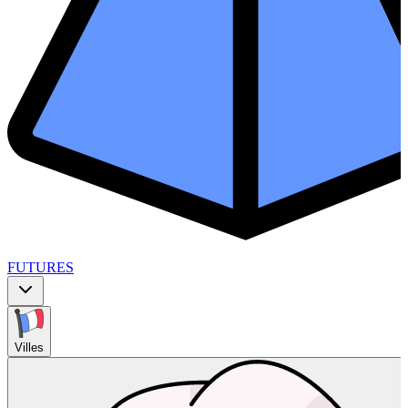
FUTURES
Villes