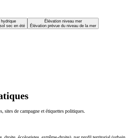
 hydrique
Élévation niveau mer
sol sec en été
Élévation prévue du niveau de la mer
atiques
 sites de campagne et étiquettes politiques.
oite, écologistes, extrême-droite), par profil territorial (urbain,