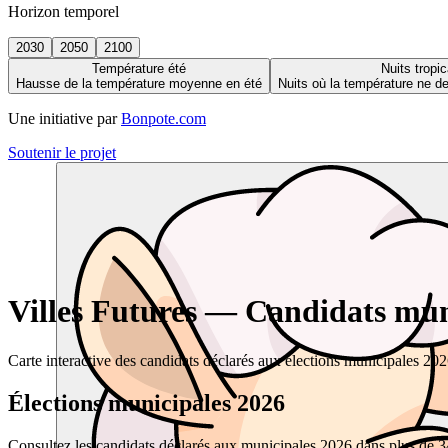
Horizon temporel
2030
2050
2100
Température été
Nuits tropic
Hausse de la température moyenne en été
Nuits où la température ne 
Une initiative par
Bonpote.com
Soutenir le projet
Villes Futures — Candidats muni
Carte interactive des candidats déclarés aux élections municipales 20
Élections municipales 2026
Consultez les candidats déclarés aux municipales 2026 dans plus de 34 0