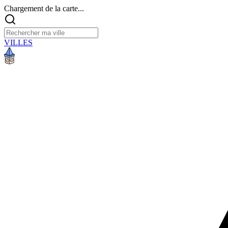
Chargement de la carte...
VILLES