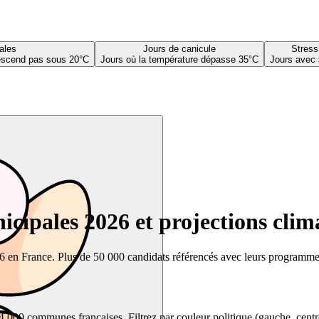
ales
Jours de canicule
Stress
descend pas sous 20°C
Jours où la température dépasse 35°C
Jours avec 
cipales 2026 et projections clim
26 en France. Plus de 50 000 candidats référencés avec leurs programmes,
00 communes françaises. Filtrez par couleur politique (gauche, centre, dr