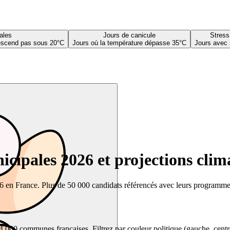
ales
Jours de canicule
Stress
descend pas sous 20°C
Jours où la température dépasse 35°C
Jours avec 
cipales 2026 et projections clim
26 en France. Plus de 50 000 candidats référencés avec leurs programmes,
00 communes françaises. Filtrez par couleur politique (gauche, centre, dr