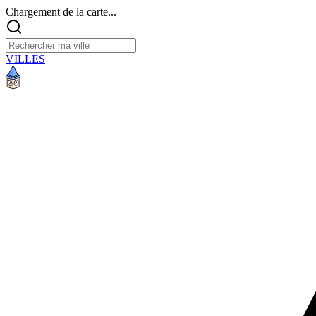
Chargement de la carte...
VILLES