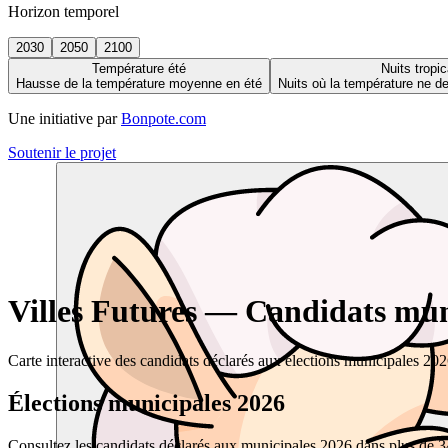
Horizon temporel
2030
2050
2100
Température été
Nuits tropic
Hausse de la température moyenne en été
Nuits où la température ne 
Une initiative par
Bonpote.com
Soutenir le projet
Villes Futures — Candidats muni
Carte interactive des candidats déclarés aux élections municipales 20
Élections municipales 2026
Consultez les candidats déclarés aux municipales 2026 dans plus de 34 0