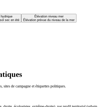
 hydrique
Élévation niveau mer
sol sec en été
Élévation prévue du niveau de la mer
atiques
 sites de campagne et étiquettes politiques.
oite, écologistes, extrême-droite), par profil territorial (urbain,