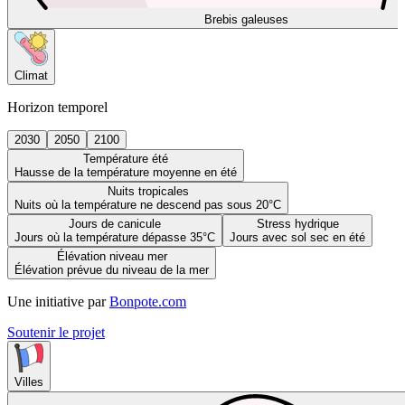
Brebis galeuses
Climat
Horizon temporel
2030
2050
2100
Température été
Hausse de la température moyenne en été
Nuits tropicales
Nuits où la température ne descend pas sous 20°C
Jours de canicule
Stress hydrique
Jours où la température dépasse 35°C
Jours avec sol sec en été
Élévation niveau mer
Élévation prévue du niveau de la mer
Une initiative par
Bonpote.com
Soutenir le projet
Villes