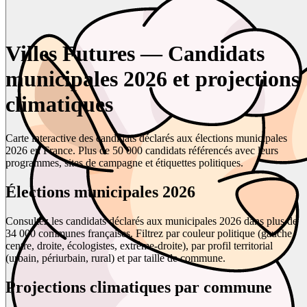
Villes Futures — Candidats
municipales 2026 et projections
climatiques
Carte interactive des candidats déclarés aux élections municipales
2026 en France. Plus de 50 000 candidats référencés avec leurs
programmes, sites de campagne et étiquettes politiques.
Élections municipales 2026
Consultez les candidats déclarés aux municipales 2026 dans plus de
34 000 communes françaises. Filtrez par couleur politique (gauche,
centre, droite, écologistes, extrême-droite), par profil territorial
(urbain, périurbain, rural) et par taille de commune.
Projections climatiques par commune