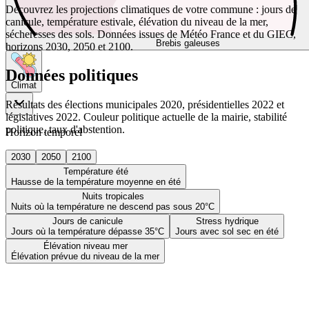
Découvrez les projections climatiques de votre commune : jours de
canicule, température estivale, élévation du niveau de la mer,
sécheresses des sols. Données issues de Météo France et du GIEC,
Brebis galeuses
horizons 2030, 2050 et 2100.
Données politiques
Climat
Résultats des élections municipales 2020, présidentielles 2022 et
législatives 2022. Couleur politique actuelle de la mairie, stabilité
politique, taux d'abstention.
Horizon temporel
2030
2050
2100
Température été
Hausse de la température moyenne en été
Nuits tropicales
Nuits où la température ne descend pas sous 20°C
Jours de canicule
Stress hydrique
Jours où la température dépasse 35°C
Jours avec sol sec en été
Élévation niveau mer
Élévation prévue du niveau de la mer