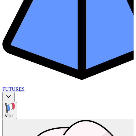
FUTURES
Villes