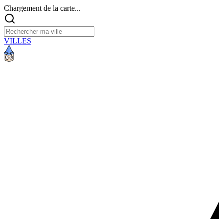
Chargement de la carte...
VILLES