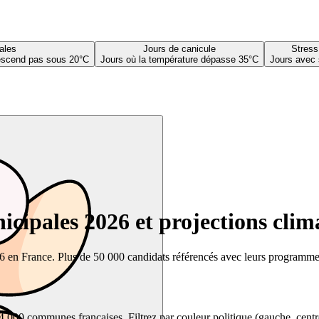
ales
Jours de canicule
Stress
descend pas sous 20°C
Jours où la température dépasse 35°C
Jours avec 
cipales 2026 et projections clim
26 en France. Plus de 50 000 candidats référencés avec leurs programmes,
00 communes françaises. Filtrez par couleur politique (gauche, centre, dr