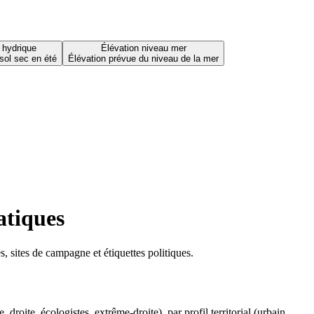
 hydrique
Élévation niveau mer
sol sec en été
Élévation prévue du niveau de la mer
atiques
 sites de campagne et étiquettes politiques.
oite, écologistes, extrême-droite), par profil territorial (urbain,