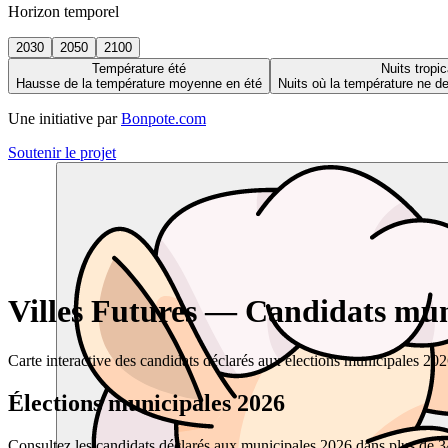
Horizon temporel
2030
2050
2100
Température été
Nuits tropic
Hausse de la température moyenne en été
Nuits où la température ne 
Une initiative par
Bonpote.com
Soutenir le projet
Villes Futures — Candidats muni
Carte interactive des candidats déclarés aux élections municipales 20
Élections municipales 2026
Consultez les candidats déclarés aux municipales 2026 dans plus de 34 0