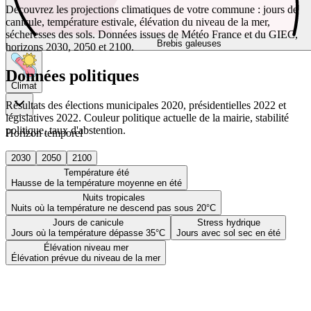
Découvrez les projections climatiques de votre commune : jours de
canicule, température estivale, élévation du niveau de la mer,
sécheresses des sols. Données issues de Météo France et du GIEC,
Brebis galeuses
horizons 2030, 2050 et 2100.
Données politiques
Climat
Résultats des élections municipales 2020, présidentielles 2022 et
législatives 2022. Couleur politique actuelle de la mairie, stabilité
politique, taux d'abstention.
Horizon temporel
2030
2050
2100
Température été
Hausse de la température moyenne en été
Nuits tropicales
Nuits où la température ne descend pas sous 20°C
Jours de canicule
Stress hydrique
Jours où la température dépasse 35°C
Jours avec sol sec en été
Élévation niveau mer
Élévation prévue du niveau de la mer