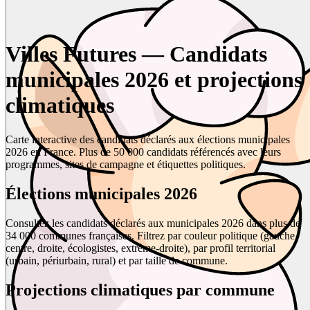
Villes Futures — Candidats
municipales 2026 et projections
climatiques
Carte interactive des candidats déclarés aux élections municipales
2026 en France. Plus de 50 000 candidats référencés avec leurs
programmes, sites de campagne et étiquettes politiques.
Élections municipales 2026
Consultez les candidats déclarés aux municipales 2026 dans plus de
34 000 communes françaises. Filtrez par couleur politique (gauche,
centre, droite, écologistes, extrême-droite), par profil territorial
(urbain, périurbain, rural) et par taille de commune.
Projections climatiques par commune