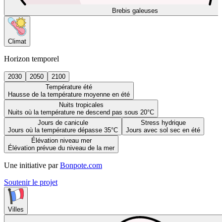
Brebis galeuses
Climat
Horizon temporel
2030
2050
2100
Température été
Hausse de la température moyenne en été
Nuits tropicales
Nuits où la température ne descend pas sous 20°C
Jours de canicule
Stress hydrique
Jours où la température dépasse 35°C
Jours avec sol sec en été
Élévation niveau mer
Élévation prévue du niveau de la mer
Une initiative par
Bonpote.com
Soutenir le projet
Villes