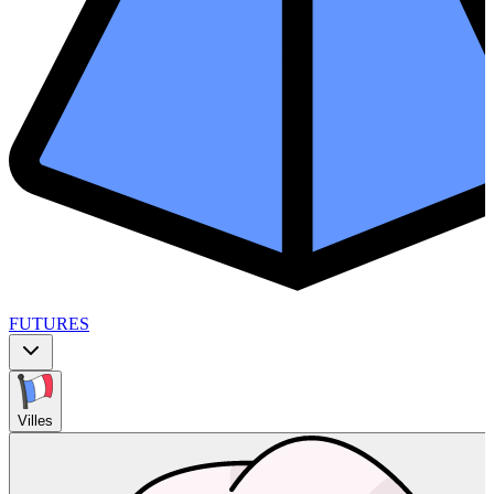
FUTURES
Villes