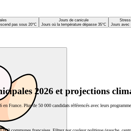
ales
Jours de canicule
Stress
descend pas sous 20°C
Jours où la température dépasse 35°C
Jours avec 
cipales 2026 et projections clim
26 en France. Plus de 50 000 candidats référencés avec leurs programmes,
00 communes françaises. Filtrez par couleur politique (gauche, centre, dr