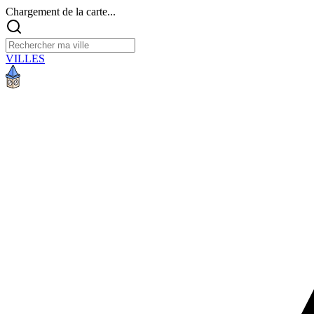
Chargement de la carte...
VILLES