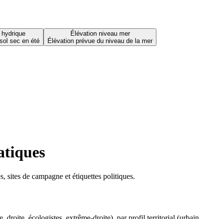
 hydrique
Élévation niveau mer
sol sec en été
Élévation prévue du niveau de la mer
atiques
 sites de campagne et étiquettes politiques.
oite, écologistes, extrême-droite), par profil territorial (urbain,