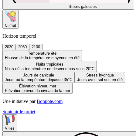
Brebis galeuses
Climat
Horizon temporel
2030
2050
2100
Température été
Hausse de la température moyenne en été
Nuits tropicales
Nuits où la température ne descend pas sous 20°C
Jours de canicule
Stress hydrique
Jours où la température dépasse 35°C
Jours avec sol sec en été
Élévation niveau mer
Élévation prévue du niveau de la mer
Une initiative par
Bonpote.com
Soutenir le projet
Villes