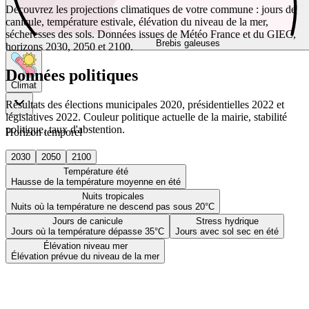
Découvrez les projections climatiques de votre commune : jours de
canicule, température estivale, élévation du niveau de la mer,
sécheresses des sols. Données issues de Météo France et du GIEC,
Brebis galeuses
horizons 2030, 2050 et 2100.
Données politiques
Climat
Résultats des élections municipales 2020, présidentielles 2022 et
législatives 2022. Couleur politique actuelle de la mairie, stabilité
politique, taux d'abstention.
Horizon temporel
2030
2050
2100
Température été
Hausse de la température moyenne en été
Nuits tropicales
Nuits où la température ne descend pas sous 20°C
Jours de canicule
Stress hydrique
Jours où la température dépasse 35°C
Jours avec sol sec en été
Élévation niveau mer
Élévation prévue du niveau de la mer