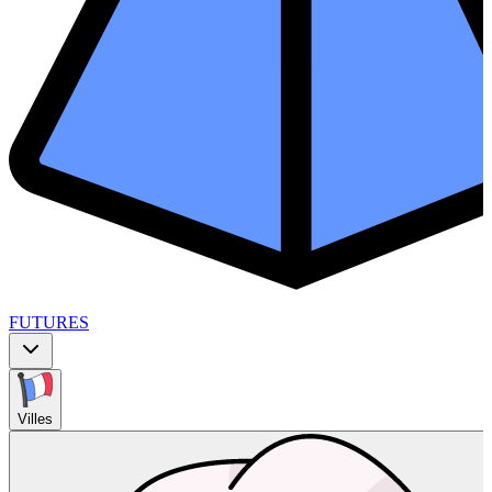
FUTURES
Villes