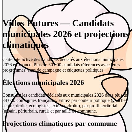
Villes Futures — Candidats
municipales 2026 et projections
climatiques
Carte interactive des candidats déclarés aux élections municipales
2026 en France. Plus de 50 000 candidats référencés avec leurs
programmes, sites de campagne et étiquettes politiques.
Élections municipales 2026
Consultez les candidats déclarés aux municipales 2026 dans plus de
34 000 communes françaises. Filtrez par couleur politique (gauche,
centre, droite, écologistes, extrême-droite), par profil territorial
(urbain, périurbain, rural) et par taille de commune.
Projections climatiques par commune