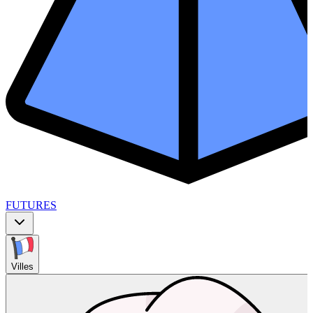
FUTURES
Villes