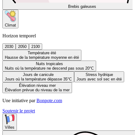
Brebis galeuses
Climat
Horizon temporel
2030
2050
2100
Température été
Hausse de la température moyenne en été
Nuits tropicales
Nuits où la température ne descend pas sous 20°C
Jours de canicule
Stress hydrique
Jours où la température dépasse 35°C
Jours avec sol sec en été
Élévation niveau mer
Élévation prévue du niveau de la mer
Une initiative par
Bonpote.com
Soutenir le projet
Villes