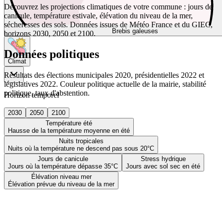
Découvrez les projections climatiques de votre commune : jours de
canicule, température estivale, élévation du niveau de la mer,
sécheresses des sols. Données issues de Météo France et du GIEC,
Brebis galeuses
horizons 2030, 2050 et 2100.
Données politiques
Climat
Résultats des élections municipales 2020, présidentielles 2022 et
législatives 2022. Couleur politique actuelle de la mairie, stabilité
politique, taux d'abstention.
Horizon temporel
2030
2050
2100
Température été
Hausse de la température moyenne en été
Nuits tropicales
Nuits où la température ne descend pas sous 20°C
Jours de canicule
Stress hydrique
Jours où la température dépasse 35°C
Jours avec sol sec en été
Élévation niveau mer
Élévation prévue du niveau de la mer