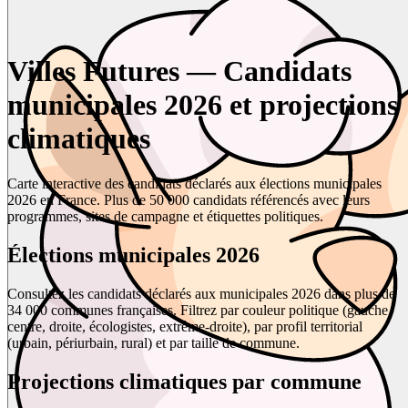
Villes Futures — Candidats
municipales 2026 et projections
climatiques
Carte interactive des candidats déclarés aux élections municipales
2026 en France. Plus de 50 000 candidats référencés avec leurs
programmes, sites de campagne et étiquettes politiques.
Élections municipales 2026
Consultez les candidats déclarés aux municipales 2026 dans plus de
34 000 communes françaises. Filtrez par couleur politique (gauche,
centre, droite, écologistes, extrême-droite), par profil territorial
(urbain, périurbain, rural) et par taille de commune.
Projections climatiques par commune