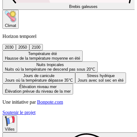
Brebis galeuses
Climat
Horizon temporel
2030
2050
2100
Température été
Hausse de la température moyenne en été
Nuits tropicales
Nuits où la température ne descend pas sous 20°C
Jours de canicule
Stress hydrique
Jours où la température dépasse 35°C
Jours avec sol sec en été
Élévation niveau mer
Élévation prévue du niveau de la mer
Une initiative par
Bonpote.com
Soutenir le projet
Villes