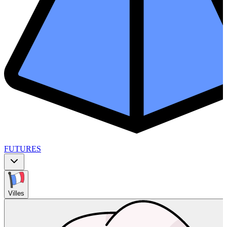
FUTURES
Villes