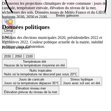
Découvrez les projections climatiques de votre commune : jours de
canicule, température estivale, élévation du niveau de la mer,
sécheresses des sols. Données issues de Météo France et du GIEC,
Brebis galeuses
horizons 2030, 2050 et 2100.
Données politiques
Climat
Résultats des élections municipales 2020, présidentielles 2022 et
législatives 2022. Couleur politique actuelle de la mairie, stabilité
politique, taux d'abstention.
Horizon temporel
2030
2050
2100
Température été
Hausse de la température moyenne en été
Nuits tropicales
Nuits où la température ne descend pas sous 20°C
Jours de canicule
Stress hydrique
Jours où la température dépasse 35°C
Jours avec sol sec en été
Élévation niveau mer
Élévation prévue du niveau de la mer