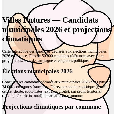
Villes Futures — Candidats
municipales 2026 et projections
climatiques
Carte interactive des candidats déclarés aux élections municipales
2026 en France. Plus de 50 000 candidats référencés avec leurs
programmes, sites de campagne et étiquettes politiques.
Élections municipales 2026
Consultez les candidats déclarés aux municipales 2026 dans plus de
34 000 communes françaises. Filtrez par couleur politique (gauche,
centre, droite, écologistes, extrême-droite), par profil territorial
(urbain, périurbain, rural) et par taille de commune.
Projections climatiques par commune