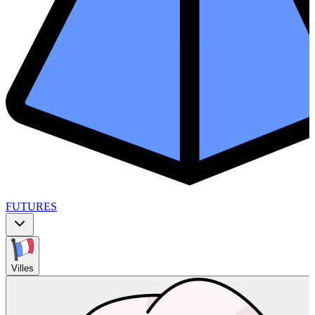
FUTURES
Villes