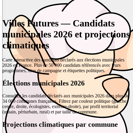
Villes Futures — Candidats
municipales 2026 et projections
climatiques
Carte interactive des candidats déclarés aux élections municipales
2026 en France. Plus de 50 000 candidats référencés avec leurs
programmes, sites de campagne et étiquettes politiques.
Élections municipales 2026
Consultez les candidats déclarés aux municipales 2026 dans plus de
34 000 communes françaises. Filtrez par couleur politique (gauche,
centre, droite, écologistes, extrême-droite), par profil territorial
(urbain, périurbain, rural) et par taille de commune.
Projections climatiques par commune