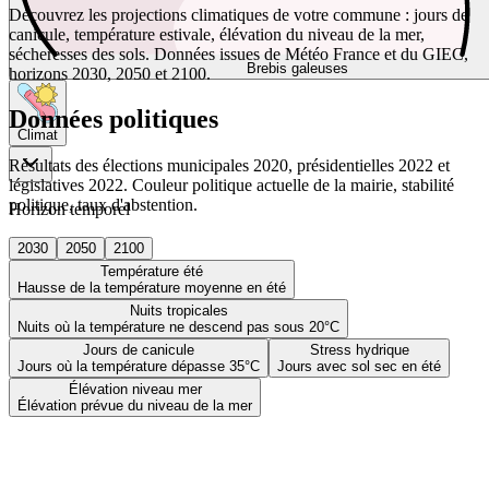
Découvrez les projections climatiques de votre commune : jours de
canicule, température estivale, élévation du niveau de la mer,
sécheresses des sols. Données issues de Météo France et du GIEC,
Brebis galeuses
horizons 2030, 2050 et 2100.
Données politiques
Climat
Résultats des élections municipales 2020, présidentielles 2022 et
législatives 2022. Couleur politique actuelle de la mairie, stabilité
politique, taux d'abstention.
Horizon temporel
2030
2050
2100
Température été
Hausse de la température moyenne en été
Nuits tropicales
Nuits où la température ne descend pas sous 20°C
Jours de canicule
Stress hydrique
Jours où la température dépasse 35°C
Jours avec sol sec en été
Élévation niveau mer
Élévation prévue du niveau de la mer