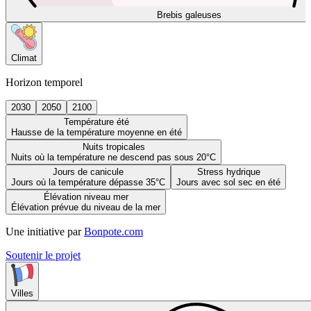
Brebis galeuses
Climat
Horizon temporel
2030
2050
2100
Température été
Hausse de la température moyenne en été
Nuits tropicales
Nuits où la température ne descend pas sous 20°C
Jours de canicule
Stress hydrique
Jours où la température dépasse 35°C
Jours avec sol sec en été
Élévation niveau mer
Élévation prévue du niveau de la mer
Une initiative par
Bonpote.com
Soutenir le projet
Villes