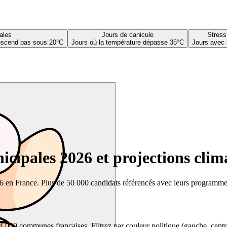
ales
Jours de canicule
Stress
descend pas sous 20°C
Jours où la température dépasse 35°C
Jours avec 
cipales 2026 et projections clim
26 en France. Plus de 50 000 candidats référencés avec leurs programmes,
00 communes françaises. Filtrez par couleur politique (gauche, centre, dr