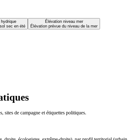
 hydrique
Élévation niveau mer
sol sec en été
Élévation prévue du niveau de la mer
atiques
 sites de campagne et étiquettes politiques.
oite, écologistes, extrême-droite), par profil territorial (urbain,