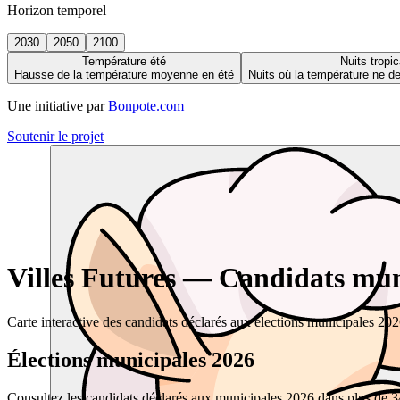
Horizon temporel
2030
2050
2100
Température été
Nuits tropic
Hausse de la température moyenne en été
Nuits où la température ne 
Une initiative par
Bonpote.com
Soutenir le projet
Villes Futures — Candidats muni
Carte interactive des candidats déclarés aux élections municipales 20
Élections municipales 2026
Consultez les candidats déclarés aux municipales 2026 dans plus de 34 0