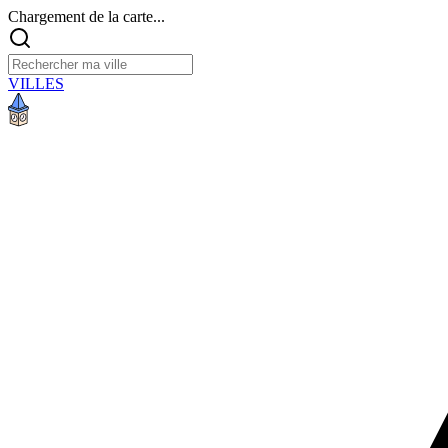
Chargement de la carte...
VILLES