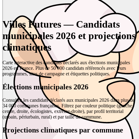
Villes Futures — Candidats
municipales 2026 et projections
climatiques
Carte interactive des candidats déclarés aux élections municipales
2026 en France. Plus de 50 000 candidats référencés avec leurs
programmes, sites de campagne et étiquettes politiques.
Élections municipales 2026
Consultez les candidats déclarés aux municipales 2026 dans plus de
34 000 communes françaises. Filtrez par couleur politique (gauche,
centre, droite, écologistes, extrême-droite), par profil territorial
(urbain, périurbain, rural) et par taille de commune.
Projections climatiques par commune