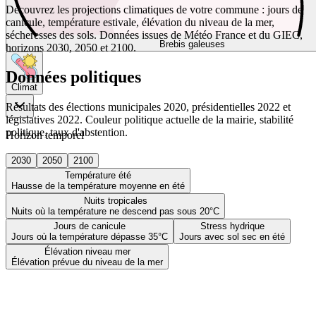
Découvrez les projections climatiques de votre commune : jours de
canicule, température estivale, élévation du niveau de la mer,
sécheresses des sols. Données issues de Météo France et du GIEC,
Brebis galeuses
horizons 2030, 2050 et 2100.
Données politiques
Climat
Résultats des élections municipales 2020, présidentielles 2022 et
législatives 2022. Couleur politique actuelle de la mairie, stabilité
politique, taux d'abstention.
Horizon temporel
2030
2050
2100
Température été
Hausse de la température moyenne en été
Nuits tropicales
Nuits où la température ne descend pas sous 20°C
Jours de canicule
Stress hydrique
Jours où la température dépasse 35°C
Jours avec sol sec en été
Élévation niveau mer
Élévation prévue du niveau de la mer