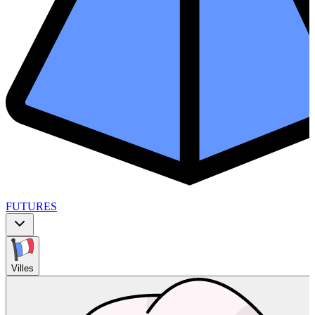
FUTURES
Villes