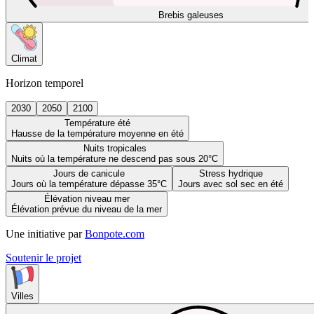
Brebis galeuses
Climat
Horizon temporel
2030
2050
2100
Température été
Hausse de la température moyenne en été
Nuits tropicales
Nuits où la température ne descend pas sous 20°C
Jours de canicule
Stress hydrique
Jours où la température dépasse 35°C
Jours avec sol sec en été
Élévation niveau mer
Élévation prévue du niveau de la mer
Une initiative par
Bonpote.com
Soutenir le projet
Villes