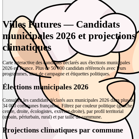
Villes Futures — Candidats
municipales 2026 et projections
climatiques
Carte interactive des candidats déclarés aux élections municipales
2026 en France. Plus de 50 000 candidats référencés avec leurs
programmes, sites de campagne et étiquettes politiques.
Élections municipales 2026
Consultez les candidats déclarés aux municipales 2026 dans plus de
34 000 communes françaises. Filtrez par couleur politique (gauche,
centre, droite, écologistes, extrême-droite), par profil territorial
(urbain, périurbain, rural) et par taille de commune.
Projections climatiques par commune