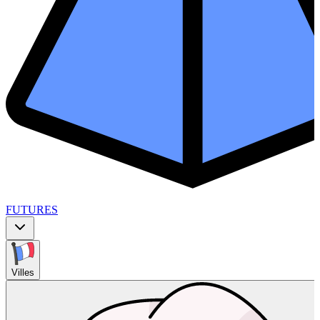
FUTURES
Villes