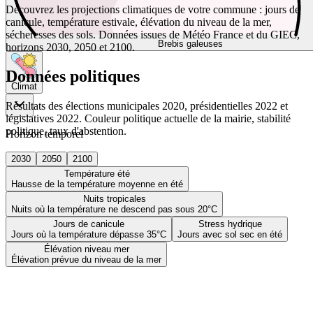
Découvrez les projections climatiques de votre commune : jours de
canicule, température estivale, élévation du niveau de la mer,
sécheresses des sols. Données issues de Météo France et du GIEC,
Brebis galeuses
horizons 2030, 2050 et 2100.
Données politiques
Climat
Résultats des élections municipales 2020, présidentielles 2022 et
législatives 2022. Couleur politique actuelle de la mairie, stabilité
politique, taux d'abstention.
Horizon temporel
2030
2050
2100
Température été
Hausse de la température moyenne en été
Nuits tropicales
Nuits où la température ne descend pas sous 20°C
Jours de canicule
Stress hydrique
Jours où la température dépasse 35°C
Jours avec sol sec en été
Élévation niveau mer
Élévation prévue du niveau de la mer