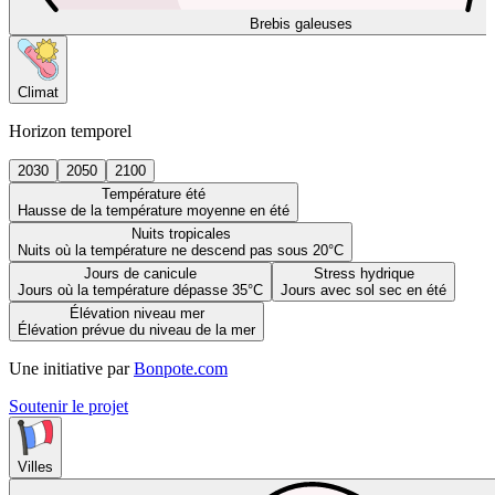
Brebis galeuses
Climat
Horizon temporel
2030
2050
2100
Température été
Hausse de la température moyenne en été
Nuits tropicales
Nuits où la température ne descend pas sous 20°C
Jours de canicule
Stress hydrique
Jours où la température dépasse 35°C
Jours avec sol sec en été
Élévation niveau mer
Élévation prévue du niveau de la mer
Une initiative par
Bonpote.com
Soutenir le projet
Villes