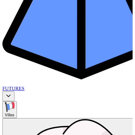
FUTURES
Villes