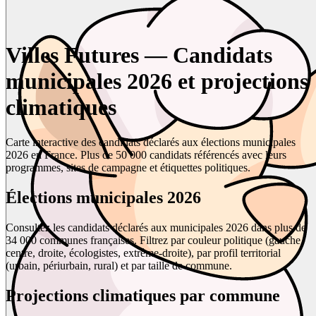
Villes Futures — Candidats
municipales 2026 et projections
climatiques
Carte interactive des candidats déclarés aux élections municipales
2026 en France. Plus de 50 000 candidats référencés avec leurs
programmes, sites de campagne et étiquettes politiques.
Élections municipales 2026
Consultez les candidats déclarés aux municipales 2026 dans plus de
34 000 communes françaises. Filtrez par couleur politique (gauche,
centre, droite, écologistes, extrême-droite), par profil territorial
(urbain, périurbain, rural) et par taille de commune.
Projections climatiques par commune