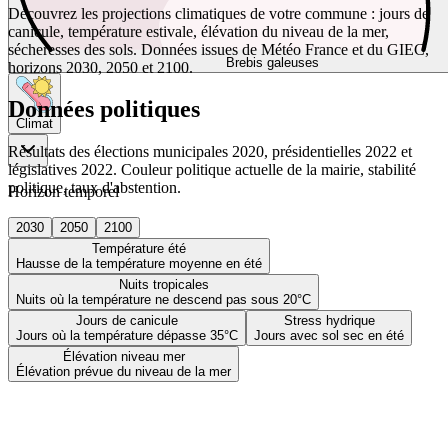
Découvrez les projections climatiques de votre commune : jours de
canicule, température estivale, élévation du niveau de la mer,
sécheresses des sols. Données issues de Météo France et du GIEC,
Brebis galeuses
horizons 2030, 2050 et 2100.
Données politiques
Climat
Résultats des élections municipales 2020, présidentielles 2022 et
législatives 2022. Couleur politique actuelle de la mairie, stabilité
politique, taux d'abstention.
Horizon temporel
2030
2050
2100
Température été
Hausse de la température moyenne en été
Nuits tropicales
Nuits où la température ne descend pas sous 20°C
Jours de canicule
Stress hydrique
Jours où la température dépasse 35°C
Jours avec sol sec en été
Élévation niveau mer
Élévation prévue du niveau de la mer