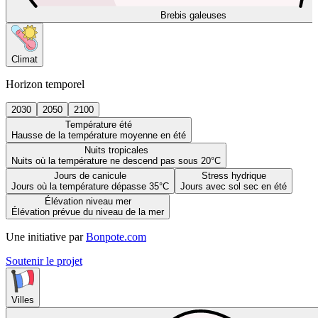
Brebis galeuses
Climat
Horizon temporel
2030
2050
2100
Température été
Hausse de la température moyenne en été
Nuits tropicales
Nuits où la température ne descend pas sous 20°C
Jours de canicule
Stress hydrique
Jours où la température dépasse 35°C
Jours avec sol sec en été
Élévation niveau mer
Élévation prévue du niveau de la mer
Une initiative par
Bonpote.com
Soutenir le projet
Villes