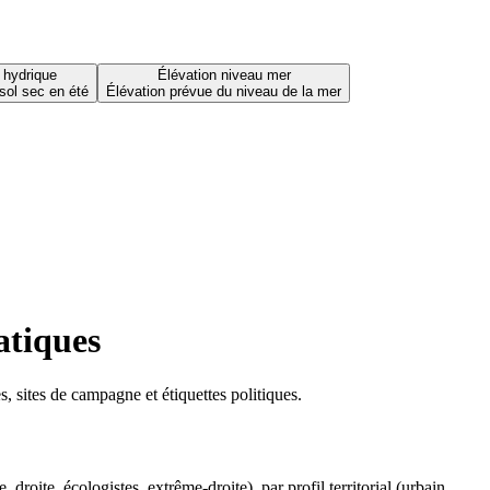
 hydrique
Élévation niveau mer
sol sec en été
Élévation prévue du niveau de la mer
atiques
 sites de campagne et étiquettes politiques.
oite, écologistes, extrême-droite), par profil territorial (urbain,