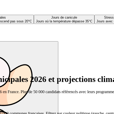
ales
Jours de canicule
Stress
descend pas sous 20°C
Jours où la température dépasse 35°C
Jours avec 
cipales 2026 et projections clim
26 en France. Plus de 50 000 candidats référencés avec leurs programmes,
00 communes françaises. Filtrez par couleur politique (gauche, centre, dr