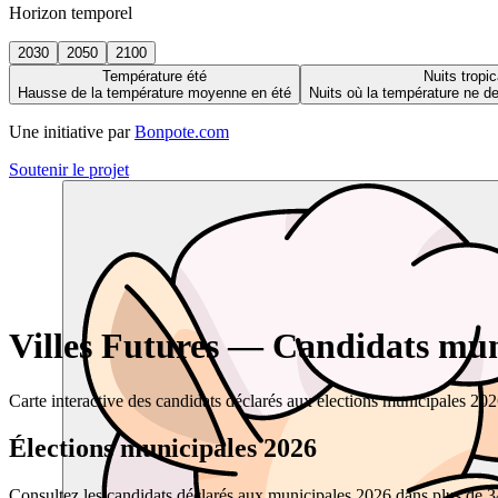
Horizon temporel
2030
2050
2100
Température été
Nuits tropic
Hausse de la température moyenne en été
Nuits où la température ne 
Une initiative par
Bonpote.com
Soutenir le projet
Villes Futures — Candidats muni
Carte interactive des candidats déclarés aux élections municipales 20
Élections municipales 2026
Consultez les candidats déclarés aux municipales 2026 dans plus de 34 0