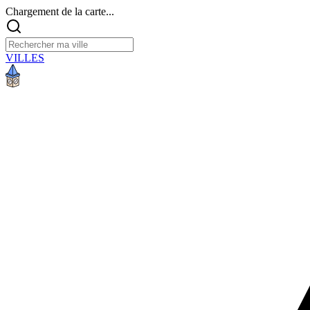
Chargement de la carte...
VILLES