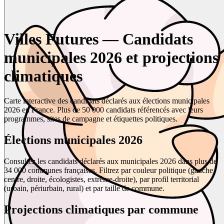
Villes Futures — Candidats
municipales 2026 et projections
climatiques
Carte interactive des candidats déclarés aux élections municipales
2026 en France. Plus de 50 000 candidats référencés avec leurs
programmes, sites de campagne et étiquettes politiques.
Élections municipales 2026
Consultez les candidats déclarés aux municipales 2026 dans plus de
34 000 communes françaises. Filtrez par couleur politique (gauche,
centre, droite, écologistes, extrême-droite), par profil territorial
(urbain, périurbain, rural) et par taille de commune.
Projections climatiques par commune