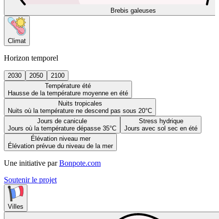
Brebis galeuses
Climat
Horizon temporel
2030
2050
2100
Température été
Hausse de la température moyenne en été
Nuits tropicales
Nuits où la température ne descend pas sous 20°C
Jours de canicule
Stress hydrique
Jours où la température dépasse 35°C
Jours avec sol sec en été
Élévation niveau mer
Élévation prévue du niveau de la mer
Une initiative par
Bonpote.com
Soutenir le projet
Villes