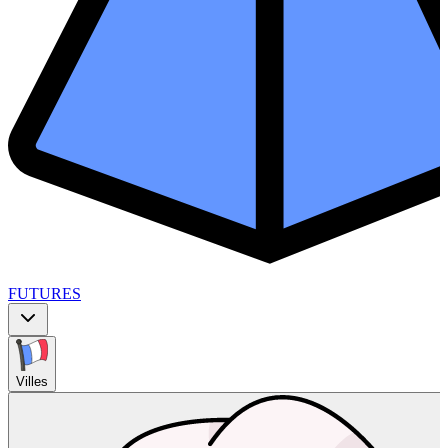
FUTURES
Villes