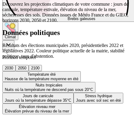
Découvrez les projections climatiques de votre commune : jours de
canicule, température estivale, élévation du niveau de la mer,
sécheresses des sols. Données issues de Météo France et du GIEC,
Brebis galeuses
horizons 2030, 2050 et 2100.
Données politiques
Climat
Résultats des élections municipales 2020, présidentielles 2022 et
législatives 2022. Couleur politique actuelle de la mairie, stabilité
politique, taux d'abstention.
Horizon temporel
2030
2050
2100
Température été
Hausse de la température moyenne en été
Nuits tropicales
Nuits où la température ne descend pas sous 20°C
Jours de canicule
Stress hydrique
Jours où la température dépasse 35°C
Jours avec sol sec en été
Élévation niveau mer
Élévation prévue du niveau de la mer