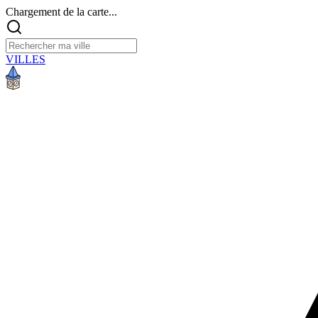
Chargement de la carte...
VILLES