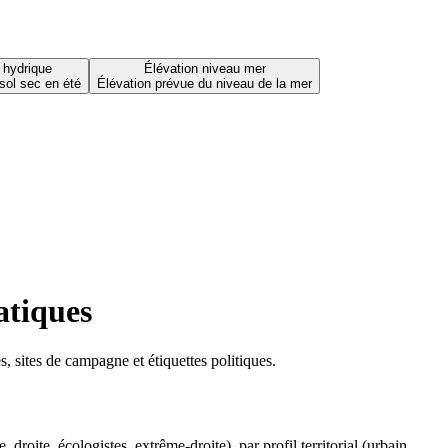
 hydrique
Élévation niveau mer
sol sec en été
Élévation prévue du niveau de la mer
atiques
 sites de campagne et étiquettes politiques.
oite, écologistes, extrême-droite), par profil territorial (urbain,