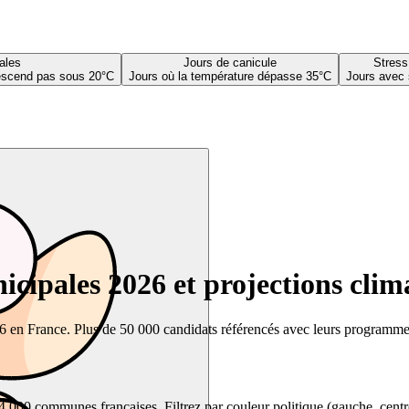
ales
Jours de canicule
Stress
descend pas sous 20°C
Jours où la température dépasse 35°C
Jours avec 
cipales 2026 et projections clim
26 en France. Plus de 50 000 candidats référencés avec leurs programmes,
00 communes françaises. Filtrez par couleur politique (gauche, centre, dr