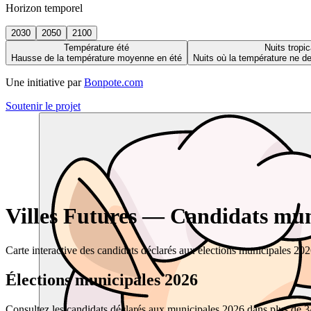
Horizon temporel
2030
2050
2100
Température été
Nuits tropic
Hausse de la température moyenne en été
Nuits où la température ne 
Une initiative par
Bonpote.com
Soutenir le projet
Villes Futures — Candidats muni
Carte interactive des candidats déclarés aux élections municipales 20
Élections municipales 2026
Consultez les candidats déclarés aux municipales 2026 dans plus de 34 0