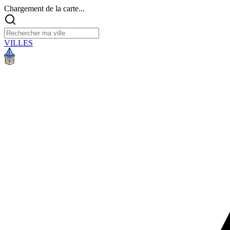
Chargement de la carte...
VILLES