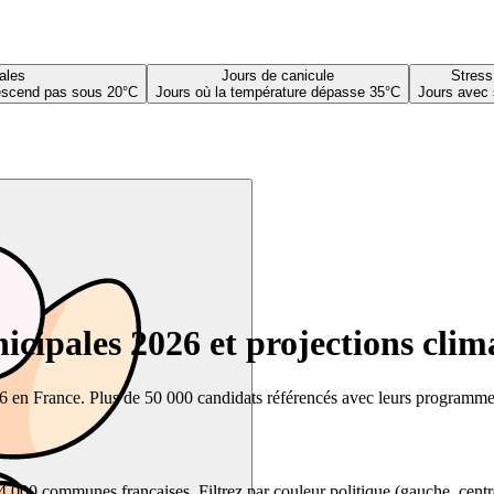
ales
Jours de canicule
Stress
descend pas sous 20°C
Jours où la température dépasse 35°C
Jours avec 
cipales 2026 et projections clim
26 en France. Plus de 50 000 candidats référencés avec leurs programmes,
00 communes françaises. Filtrez par couleur politique (gauche, centre, dr