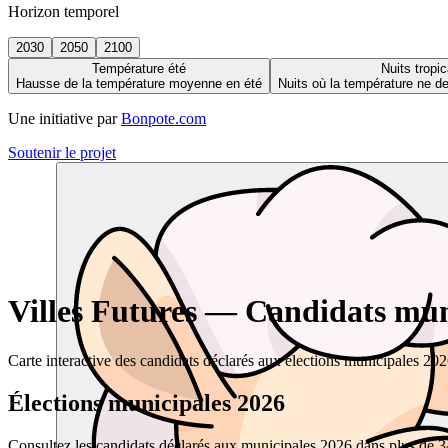
Horizon temporel
2030
2050
2100
Température été
Nuits tropic
Hausse de la température moyenne en été
Nuits où la température ne 
Une initiative par
Bonpote.com
Soutenir le projet
Villes Futures — Candidats muni
Carte interactive des candidats déclarés aux élections municipales 20
Élections municipales 2026
Consultez les candidats déclarés aux municipales 2026 dans plus de 34 0