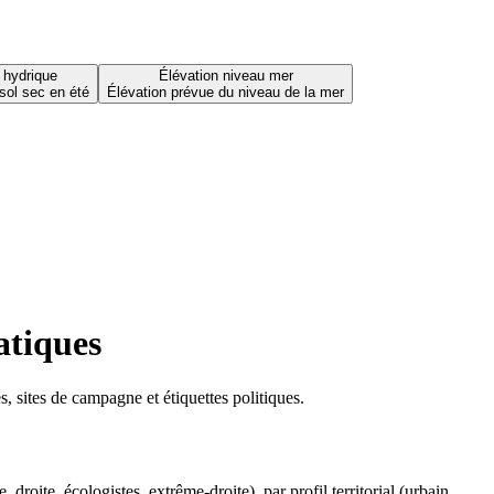
 hydrique
Élévation niveau mer
sol sec en été
Élévation prévue du niveau de la mer
atiques
 sites de campagne et étiquettes politiques.
oite, écologistes, extrême-droite), par profil territorial (urbain,