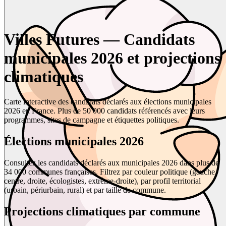
Villes Futures — Candidats
municipales 2026 et projections
climatiques
Carte interactive des candidats déclarés aux élections municipales
2026 en France. Plus de 50 000 candidats référencés avec leurs
programmes, sites de campagne et étiquettes politiques.
Élections municipales 2026
Consultez les candidats déclarés aux municipales 2026 dans plus de
34 000 communes françaises. Filtrez par couleur politique (gauche,
centre, droite, écologistes, extrême-droite), par profil territorial
(urbain, périurbain, rural) et par taille de commune.
Projections climatiques par commune