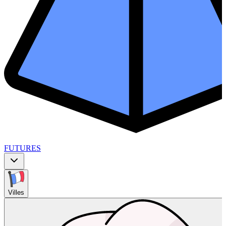
FUTURES
Villes