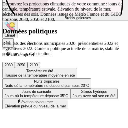
Découvrez les projections climatiques de votre commune : jours de
canicule, température estivale, élévation du niveau de la mer,
sécheresses des sols. Données issues de Météo France et du GIEC,
Brebis galeuses
horizons 2030, 2050 et 2100.
Données politiques
Climat
Résultats des élections municipales 2020, présidentielles 2022 et
législatives 2022. Couleur politique actuelle de la mairie, stabilité
politique, taux d'abstention.
Horizon temporel
2030
2050
2100
Température été
Hausse de la température moyenne en été
Nuits tropicales
Nuits où la température ne descend pas sous 20°C
Jours de canicule
Stress hydrique
Jours où la température dépasse 35°C
Jours avec sol sec en été
Élévation niveau mer
Élévation prévue du niveau de la mer