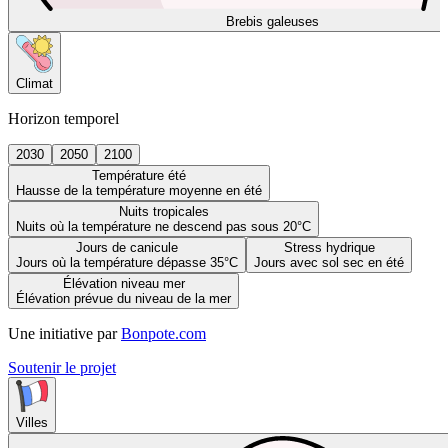
Brebis galeuses
Climat
Horizon temporel
2030
2050
2100
Température été
Hausse de la température moyenne en été
Nuits tropicales
Nuits où la température ne descend pas sous 20°C
Jours de canicule
Stress hydrique
Jours où la température dépasse 35°C
Jours avec sol sec en été
Élévation niveau mer
Élévation prévue du niveau de la mer
Une initiative par
Bonpote.com
Soutenir le projet
Villes