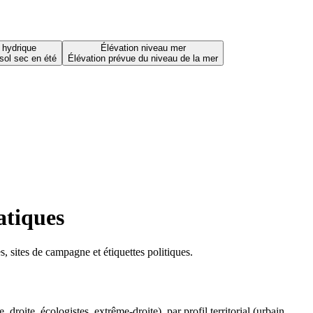
 hydrique
Élévation niveau mer
sol sec en été
Élévation prévue du niveau de la mer
atiques
 sites de campagne et étiquettes politiques.
oite, écologistes, extrême-droite), par profil territorial (urbain,