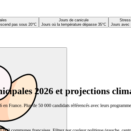
ales
Jours de canicule
Stress
descend pas sous 20°C
Jours où la température dépasse 35°C
Jours avec 
cipales 2026 et projections clim
26 en France. Plus de 50 000 candidats référencés avec leurs programmes,
00 communes françaises. Filtrez par couleur politique (gauche, centre, dr