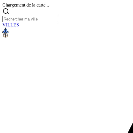
Chargement de la carte...
VILLES