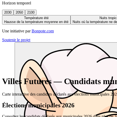
Horizon temporel
2030
2050
2100
Température été
Nuits tropic
Hausse de la température moyenne en été
Nuits où la température ne 
Une initiative par
Bonpote.com
Soutenir le projet
Villes Futures — Candidats muni
Carte interactive des candidats déclarés aux élections municipales 20
Élections municipales 2026
Consultez les candidats déclarés aux municipales 2026 dans plus de 34 0