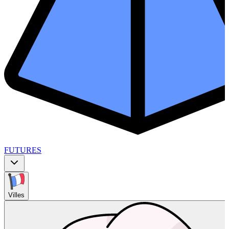
FUTURES
Villes