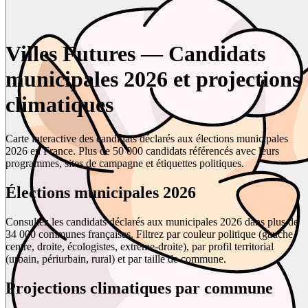
Villes Futures — Candidats
municipales 2026 et projections
climatiques
Carte interactive des candidats déclarés aux élections municipales
2026 en France. Plus de 50 000 candidats référencés avec leurs
programmes, sites de campagne et étiquettes politiques.
Élections municipales 2026
Consultez les candidats déclarés aux municipales 2026 dans plus de
34 000 communes françaises. Filtrez par couleur politique (gauche,
centre, droite, écologistes, extrême-droite), par profil territorial
(urbain, périurbain, rural) et par taille de commune.
Projections climatiques par commune