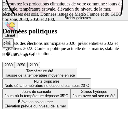
Découvrez les projections climatiques de votre commune : jours de
canicule, température estivale, élévation du niveau de la mer,
sécheresses des sols. Données issues de Météo France et du GIEC,
Brebis galeuses
horizons 2030, 2050 et 2100.
Données politiques
Climat
Résultats des élections municipales 2020, présidentielles 2022 et
législatives 2022. Couleur politique actuelle de la mairie, stabilité
politique, taux d'abstention.
Horizon temporel
2030
2050
2100
Température été
Hausse de la température moyenne en été
Nuits tropicales
Nuits où la température ne descend pas sous 20°C
Jours de canicule
Stress hydrique
Jours où la température dépasse 35°C
Jours avec sol sec en été
Élévation niveau mer
Élévation prévue du niveau de la mer