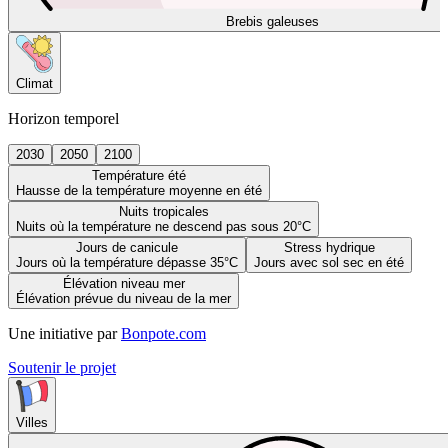
Brebis galeuses
Climat
Horizon temporel
2030
2050
2100
Température été
Hausse de la température moyenne en été
Nuits tropicales
Nuits où la température ne descend pas sous 20°C
Jours de canicule
Stress hydrique
Jours où la température dépasse 35°C
Jours avec sol sec en été
Élévation niveau mer
Élévation prévue du niveau de la mer
Une initiative par
Bonpote.com
Soutenir le projet
Villes