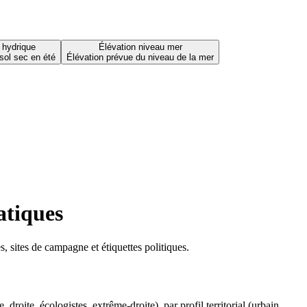
 hydrique
Élévation niveau mer
sol sec en été
Élévation prévue du niveau de la mer
atiques
 sites de campagne et étiquettes politiques.
oite, écologistes, extrême-droite), par profil territorial (urbain,