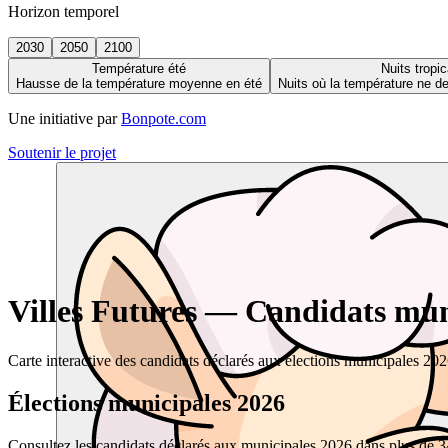
Horizon temporel
2030
2050
2100
Température été
Nuits tropic
Hausse de la température moyenne en été
Nuits où la température ne 
Une initiative par
Bonpote.com
Soutenir le projet
Villes Futures — Candidats muni
Carte interactive des candidats déclarés aux élections municipales 20
Élections municipales 2026
Consultez les candidats déclarés aux municipales 2026 dans plus de 34 0