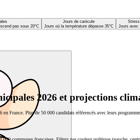
ales
Jours de canicule
Stress
descend pas sous 20°C
Jours où la température dépasse 35°C
Jours avec 
cipales 2026 et projections clim
26 en France. Plus de 50 000 candidats référencés avec leurs programmes,
00 communes françaises. Filtrez par couleur politique (gauche, centre, dr