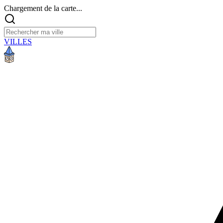
Chargement de la carte...
VILLES