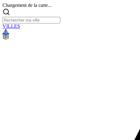
Chargement de la carte...
VILLES