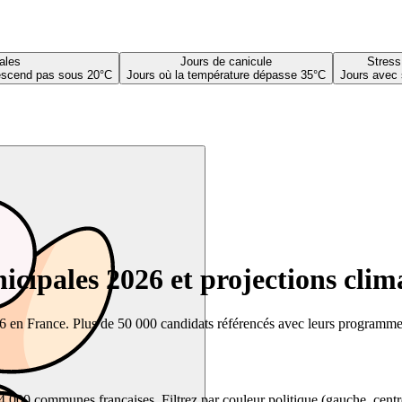
ales
Jours de canicule
Stress
descend pas sous 20°C
Jours où la température dépasse 35°C
Jours avec 
cipales 2026 et projections clim
26 en France. Plus de 50 000 candidats référencés avec leurs programmes,
00 communes françaises. Filtrez par couleur politique (gauche, centre, dr