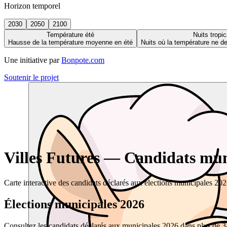
Horizon temporel
2030
2050
2100
Température été
Nuits tropic
Hausse de la température moyenne en été
Nuits où la température ne 
Une initiative par
Bonpote.com
Soutenir le projet
Villes Futures — Candidats muni
Carte interactive des candidats déclarés aux élections municipales 20
Élections municipales 2026
Consultez les candidats déclarés aux municipales 2026 dans plus de 34 0