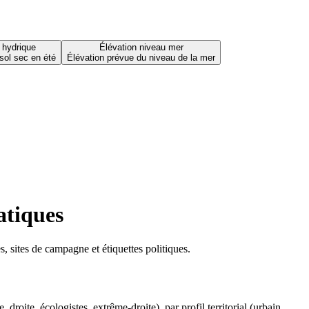
 hydrique
Élévation niveau mer
sol sec en été
Élévation prévue du niveau de la mer
atiques
 sites de campagne et étiquettes politiques.
oite, écologistes, extrême-droite), par profil territorial (urbain,