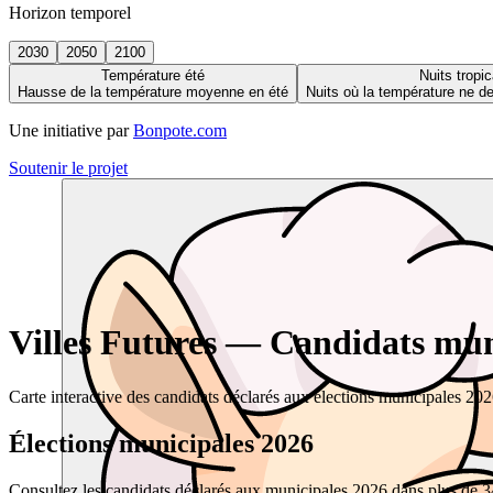
Horizon temporel
2030
2050
2100
Température été
Nuits tropic
Hausse de la température moyenne en été
Nuits où la température ne 
Une initiative par
Bonpote.com
Soutenir le projet
Villes Futures — Candidats muni
Carte interactive des candidats déclarés aux élections municipales 20
Élections municipales 2026
Consultez les candidats déclarés aux municipales 2026 dans plus de 34 0