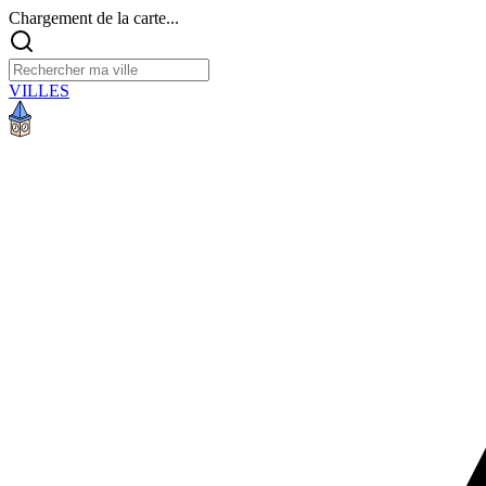
Chargement de la carte...
VILLES