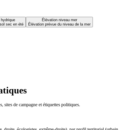
 hydrique
Élévation niveau mer
sol sec en été
Élévation prévue du niveau de la mer
atiques
 sites de campagne et étiquettes politiques.
oite, écologistes, extrême-droite), par profil territorial (urbain,