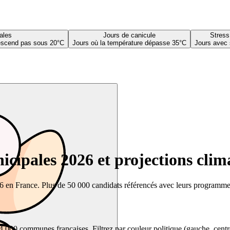
ales
Jours de canicule
Stress
descend pas sous 20°C
Jours où la température dépasse 35°C
Jours avec 
cipales 2026 et projections clim
26 en France. Plus de 50 000 candidats référencés avec leurs programmes,
00 communes françaises. Filtrez par couleur politique (gauche, centre, dr