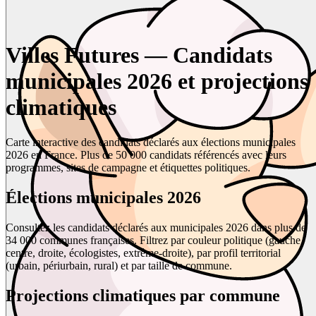
Villes Futures — Candidats
municipales 2026 et projections
climatiques
Carte interactive des candidats déclarés aux élections municipales
2026 en France. Plus de 50 000 candidats référencés avec leurs
programmes, sites de campagne et étiquettes politiques.
Élections municipales 2026
Consultez les candidats déclarés aux municipales 2026 dans plus de
34 000 communes françaises. Filtrez par couleur politique (gauche,
centre, droite, écologistes, extrême-droite), par profil territorial
(urbain, périurbain, rural) et par taille de commune.
Projections climatiques par commune