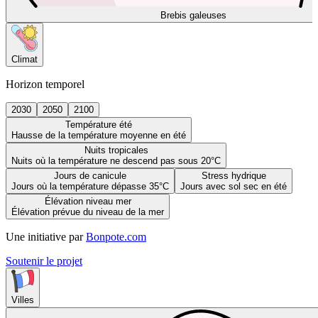
Brebis galeuses
Climat
Horizon temporel
2030
2050
2100
Température été
Hausse de la température moyenne en été
Nuits tropicales
Nuits où la température ne descend pas sous 20°C
Jours de canicule
Stress hydrique
Jours où la température dépasse 35°C
Jours avec sol sec en été
Élévation niveau mer
Élévation prévue du niveau de la mer
Une initiative par
Bonpote.com
Soutenir le projet
Villes