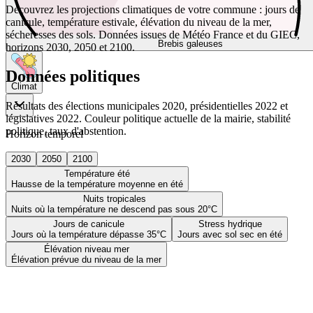
Découvrez les projections climatiques de votre commune : jours de
canicule, température estivale, élévation du niveau de la mer,
sécheresses des sols. Données issues de Météo France et du GIEC,
Brebis galeuses
horizons 2030, 2050 et 2100.
Données politiques
Climat
Résultats des élections municipales 2020, présidentielles 2022 et
législatives 2022. Couleur politique actuelle de la mairie, stabilité
politique, taux d'abstention.
Horizon temporel
2030
2050
2100
Température été
Hausse de la température moyenne en été
Nuits tropicales
Nuits où la température ne descend pas sous 20°C
Jours de canicule
Stress hydrique
Jours où la température dépasse 35°C
Jours avec sol sec en été
Élévation niveau mer
Élévation prévue du niveau de la mer