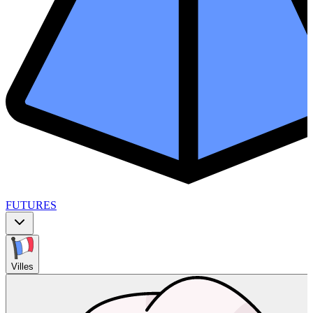
FUTURES
Villes