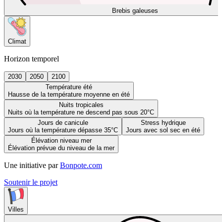
Brebis galeuses
Climat
Horizon temporel
2030
2050
2100
Température été
Hausse de la température moyenne en été
Nuits tropicales
Nuits où la température ne descend pas sous 20°C
Jours de canicule
Stress hydrique
Jours où la température dépasse 35°C
Jours avec sol sec en été
Élévation niveau mer
Élévation prévue du niveau de la mer
Une initiative par
Bonpote.com
Soutenir le projet
Villes