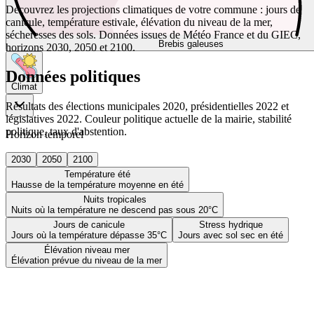
Découvrez les projections climatiques de votre commune : jours de
canicule, température estivale, élévation du niveau de la mer,
sécheresses des sols. Données issues de Météo France et du GIEC,
Brebis galeuses
horizons 2030, 2050 et 2100.
Données politiques
Climat
Résultats des élections municipales 2020, présidentielles 2022 et
législatives 2022. Couleur politique actuelle de la mairie, stabilité
politique, taux d'abstention.
Horizon temporel
2030
2050
2100
Température été
Hausse de la température moyenne en été
Nuits tropicales
Nuits où la température ne descend pas sous 20°C
Jours de canicule
Stress hydrique
Jours où la température dépasse 35°C
Jours avec sol sec en été
Élévation niveau mer
Élévation prévue du niveau de la mer