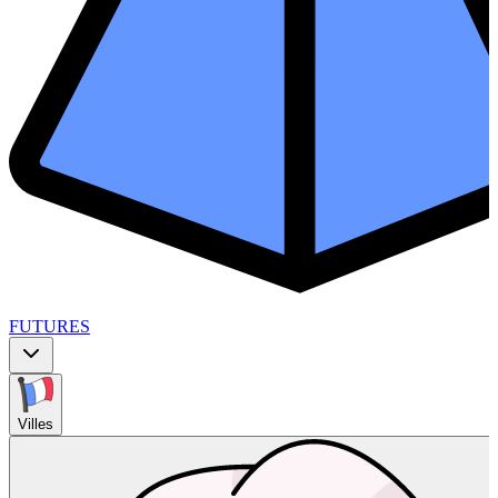
FUTURES
Villes