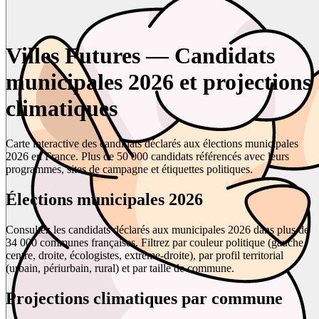
Villes Futures — Candidats
municipales 2026 et projections
climatiques
Carte interactive des candidats déclarés aux élections municipales
2026 en France. Plus de 50 000 candidats référencés avec leurs
programmes, sites de campagne et étiquettes politiques.
Élections municipales 2026
Consultez les candidats déclarés aux municipales 2026 dans plus de
34 000 communes françaises. Filtrez par couleur politique (gauche,
centre, droite, écologistes, extrême-droite), par profil territorial
(urbain, périurbain, rural) et par taille de commune.
Projections climatiques par commune