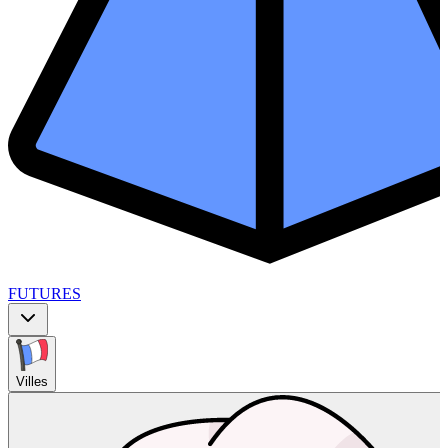
FUTURES
Villes