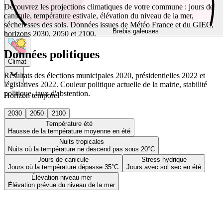
Découvrez les projections climatiques de votre commune : jours de
canicule, température estivale, élévation du niveau de la mer,
sécheresses des sols. Données issues de Météo France et du GIEC,
Brebis galeuses
horizons 2030, 2050 et 2100.
Données politiques
Climat
Résultats des élections municipales 2020, présidentielles 2022 et
législatives 2022. Couleur politique actuelle de la mairie, stabilité
politique, taux d'abstention.
Horizon temporel
2030
2050
2100
Température été
Hausse de la température moyenne en été
Nuits tropicales
Nuits où la température ne descend pas sous 20°C
Jours de canicule
Stress hydrique
Jours où la température dépasse 35°C
Jours avec sol sec en été
Élévation niveau mer
Élévation prévue du niveau de la mer