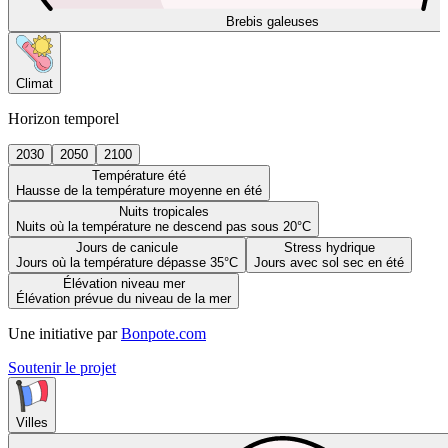
Brebis galeuses
Climat
Horizon temporel
2030
2050
2100
Température été
Hausse de la température moyenne en été
Nuits tropicales
Nuits où la température ne descend pas sous 20°C
Jours de canicule
Stress hydrique
Jours où la température dépasse 35°C
Jours avec sol sec en été
Élévation niveau mer
Élévation prévue du niveau de la mer
Une initiative par
Bonpote.com
Soutenir le projet
Villes