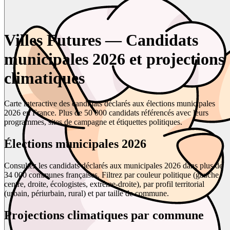
Villes Futures — Candidats
municipales 2026 et projections
climatiques
Carte interactive des candidats déclarés aux élections municipales
2026 en France. Plus de 50 000 candidats référencés avec leurs
programmes, sites de campagne et étiquettes politiques.
Élections municipales 2026
Consultez les candidats déclarés aux municipales 2026 dans plus de
34 000 communes françaises. Filtrez par couleur politique (gauche,
centre, droite, écologistes, extrême-droite), par profil territorial
(urbain, périurbain, rural) et par taille de commune.
Projections climatiques par commune