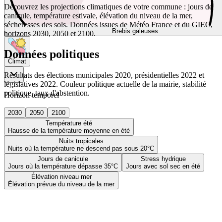
Découvrez les projections climatiques de votre commune : jours de
canicule, température estivale, élévation du niveau de la mer,
sécheresses des sols. Données issues de Météo France et du GIEC,
Brebis galeuses
horizons 2030, 2050 et 2100.
Données politiques
Climat
Résultats des élections municipales 2020, présidentielles 2022 et
législatives 2022. Couleur politique actuelle de la mairie, stabilité
politique, taux d'abstention.
Horizon temporel
2030
2050
2100
Température été
Hausse de la température moyenne en été
Nuits tropicales
Nuits où la température ne descend pas sous 20°C
Jours de canicule
Stress hydrique
Jours où la température dépasse 35°C
Jours avec sol sec en été
Élévation niveau mer
Élévation prévue du niveau de la mer