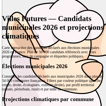
Villes Futures — Candidats
municipales 2026 et projections
climatiques
Carte interactive des candidats déclarés aux élections municipales
2026 en France. Plus de 50 000 candidats référencés avec leurs
programmes, sites de campagne et étiquettes politiques.
Élections municipales 2026
Consultez les candidats déclarés aux municipales 2026 dans plus de
34 000 communes françaises. Filtrez par couleur politique (gauche,
centre, droite, écologistes, extrême-droite), par profil territorial
(urbain, périurbain, rural) et par taille de commune.
Projections climatiques par commune