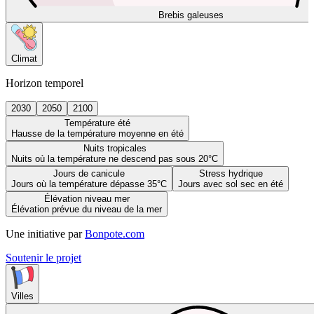
Brebis galeuses
Climat
Horizon temporel
2030
2050
2100
Température été
Hausse de la température moyenne en été
Nuits tropicales
Nuits où la température ne descend pas sous 20°C
Jours de canicule
Stress hydrique
Jours où la température dépasse 35°C
Jours avec sol sec en été
Élévation niveau mer
Élévation prévue du niveau de la mer
Une initiative par
Bonpote.com
Soutenir le projet
Villes