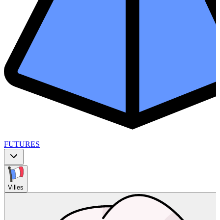
FUTURES
Villes