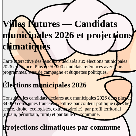
Villes Futures — Candidats
municipales 2026 et projections
climatiques
Carte interactive des candidats déclarés aux élections municipales
2026 en France. Plus de 50 000 candidats référencés avec leurs
programmes, sites de campagne et étiquettes politiques.
Élections municipales 2026
Consultez les candidats déclarés aux municipales 2026 dans plus de
34 000 communes françaises. Filtrez par couleur politique (gauche,
centre, droite, écologistes, extrême-droite), par profil territorial
(urbain, périurbain, rural) et par taille de commune.
Projections climatiques par commune