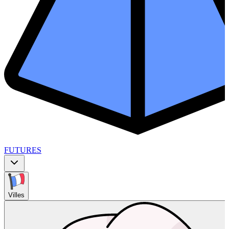
FUTURES
Villes