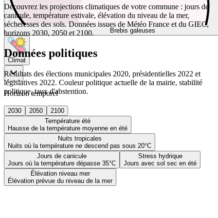
Découvrez les projections climatiques de votre commune : jours de
canicule, température estivale, élévation du niveau de la mer,
sécheresses des sols. Données issues de Météo France et du GIEC,
Brebis galeuses
horizons 2030, 2050 et 2100.
Données politiques
Climat
Résultats des élections municipales 2020, présidentielles 2022 et
législatives 2022. Couleur politique actuelle de la mairie, stabilité
politique, taux d'abstention.
Horizon temporel
2030
2050
2100
Température été
Hausse de la température moyenne en été
Nuits tropicales
Nuits où la température ne descend pas sous 20°C
Jours de canicule
Stress hydrique
Jours où la température dépasse 35°C
Jours avec sol sec en été
Élévation niveau mer
Élévation prévue du niveau de la mer