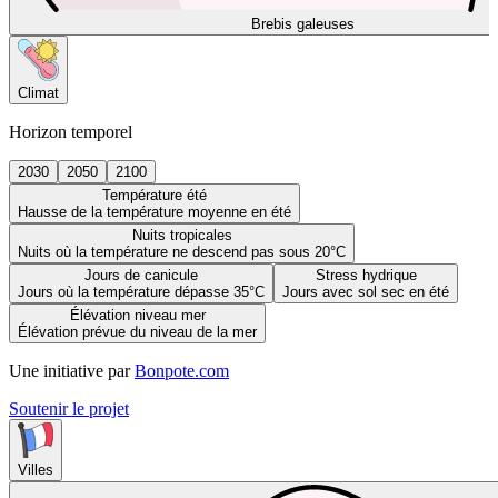
Brebis galeuses
Climat
Horizon temporel
2030
2050
2100
Température été
Hausse de la température moyenne en été
Nuits tropicales
Nuits où la température ne descend pas sous 20°C
Jours de canicule
Stress hydrique
Jours où la température dépasse 35°C
Jours avec sol sec en été
Élévation niveau mer
Élévation prévue du niveau de la mer
Une initiative par
Bonpote.com
Soutenir le projet
Villes